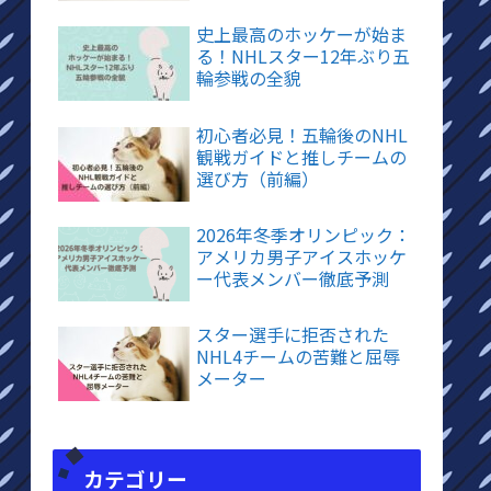
史上最高のホッケーが始ま
る！NHLスター12年ぶり五
輪参戦の全貌
初心者必見！五輪後のNHL
観戦ガイドと推しチームの
選び方（前編）
2026年冬季オリンピック：
アメリカ男子アイスホッケ
ー代表メンバー徹底予測
スター選手に拒否された
NHL4チームの苦難と屈辱
メーター
カテゴリー