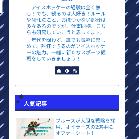
アイスホッケーの経験は全く無
し！でも、観るのは大好き！ルール
やNHLのこと、おぼつかない部分は
多々あるのですが、仕事同様、こち
らも研究していこうと思ってます。
年代を問わず、誰でも気軽に楽し
めて、熱狂できるのがアイスホッケ
ーの魅力。一緒に新たなスポーツ観
戦をしていきましょう！
人気記事
ブルースが大胆な戦略を採
用、オイラーズの2選手に
オファーシート！