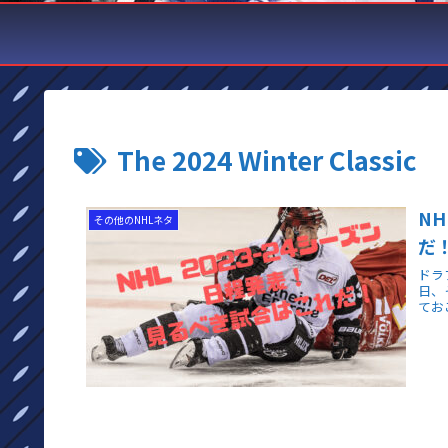
The 2024 Winter Classic
N
その他のNHLネタ
だ
ドラ
日、
てお