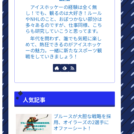
アイスホッケーの経験は全く無
し！でも、観るのは大好き！ルール
やNHLのこと、おぼつかない部分は
多々あるのですが、仕事同様、こち
らも研究していこうと思ってます。
年代を問わず、誰でも気軽に楽し
めて、熱狂できるのがアイスホッケ
ーの魅力。一緒に新たなスポーツ観
戦をしていきましょう！
人気記事
ブルースが大胆な戦略を採
用、オイラーズの2選手に
オファーシート！