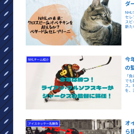
ダ
NH
セレ
スビ
新た
今
NHLチーム紹介
の
「負
でも
ス。
を、
オ
アイスホッケー名勝負
ら