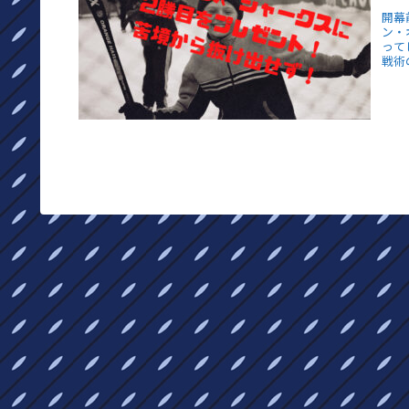
開幕
ン・
って
戦術