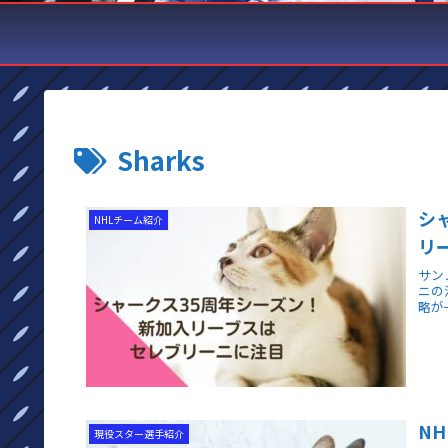
Sharks
シ
NHLチーム紹介
リ
サン
ニの
略が
N
現役スター選手紹介