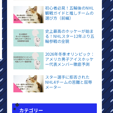
初心者必見！五輪後のNHL
観戦ガイドと推しチームの
選び方（前編）
史上最高のホッケーが始ま
る！NHLスター12年ぶり五
輪参戦の全貌
2026年冬季オリンピック：
アメリカ男子アイスホッケ
ー代表メンバー徹底予測
スター選手に拒否された
NHL4チームの苦難と屈辱
メーター
カテゴリー