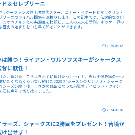
ード＆セレブリーニ
Lホッケーファン必見！次世代スター、コナー・ベダードとマックリン・
ブリーニのライバル関係を深掘りします。この記事では、伝説的なクロ
ー対オベチキンとの共通点を比較し、二人の未来を予測。ホッケー界の
な歴史の始まりをいち早く知ることができます。
2025.08.12
年は勝つ！ライアン・ワルソフスキーがシャークス
監督に就任！
けた、負けた、こらえきれずに負けたっけ〜」と、思わず恨み節の一つ
歌いたくなるくらい負け続けた2023-24シーズンのサンノゼ・シャーク
昨シーズン終了後、まさかの残留となった前監督デイビッド・クイン
流石に今年は切り捨てました。
2024.06.20
イラーズ、シャークスに2勝目をプレゼント！苦境か
抜け出せず！