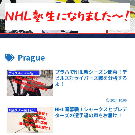
Prague
プラハでNHL新シーズン開幕！デ
アイスホッケー名勝負
ビルズ対セイバーズ戦を分析する
よ！
2024.10.06
NHL開幕戦！シャークスとプレデ
現役スター選手紹介
ターズの選手達の声をお届け！