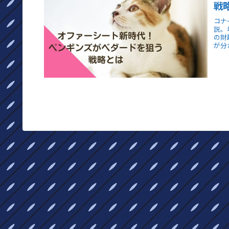
戦
コナ
説。
の財
が分