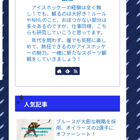
アイスホッケーの経験は全く無
し！でも、観るのは大好き！ルール
やNHLのこと、おぼつかない部分は
多々あるのですが、仕事同様、こち
らも研究していこうと思ってます。
年代を問わず、誰でも気軽に楽し
めて、熱狂できるのがアイスホッケ
ーの魅力。一緒に新たなスポーツ観
戦をしていきましょう！
人気記事
ブルースが大胆な戦略を採
用、オイラーズの2選手に
オファーシート！