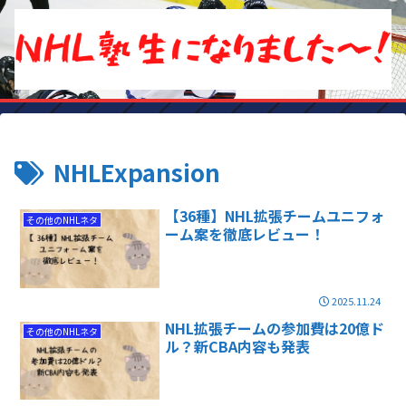
NHLExpansion
【36種】NHL拡張チームユニフォ
その他のNHLネタ
ーム案を徹底レビュー！
2025.11.24
NHL拡張チームの参加費は20億ド
その他のNHLネタ
ル？新CBA内容も発表