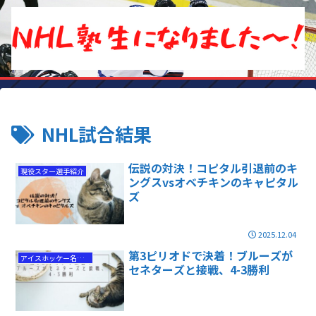
NHL試合結果
伝説の対決！コピタル引退前のキ
現役スター選手紹介
ングスvsオベチキンのキャピタル
ズ
2025.12.04
第3ピリオドで決着！ブルーズが
アイスホッケー名勝負
セネターズと接戦、4-3勝利