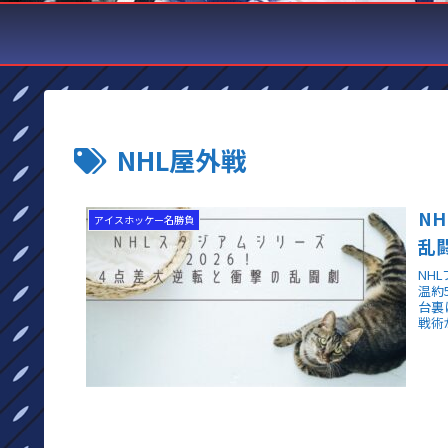
NHL屋外戦
N
アイスホッケー名勝負
乱
NH
温約
台裏
戦術