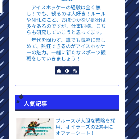
アイスホッケーの経験は全く無
し！でも、観るのは大好き！ルール
やNHLのこと、おぼつかない部分は
多々あるのですが、仕事同様、こち
らも研究していこうと思ってます。
年代を問わず、誰でも気軽に楽し
めて、熱狂できるのがアイスホッケ
ーの魅力。一緒に新たなスポーツ観
戦をしていきましょう！
人気記事
ブルースが大胆な戦略を採
用、オイラーズの2選手に
オファーシート！