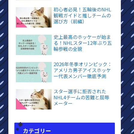
初心者必見！五輪後のNHL
観戦ガイドと推しチームの
選び方（前編）
史上最高のホッケーが始ま
る！NHLスター12年ぶり五
輪参戦の全貌
2026年冬季オリンピック：
アメリカ男子アイスホッケ
ー代表メンバー徹底予測
スター選手に拒否された
NHL4チームの苦難と屈辱
メーター
カテゴリー