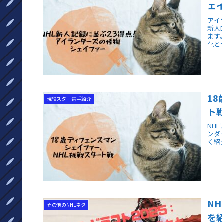
ェ
アイ
新人
ます
化と
1
現役スター選手紹介
ト
NH
ンダ
く紹
N
その他のNHLネタ
を