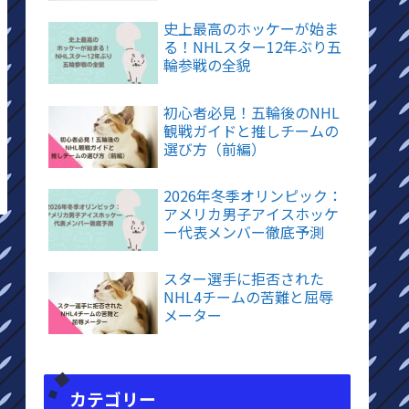
史上最高のホッケーが始ま
る！NHLスター12年ぶり五
輪参戦の全貌
初心者必見！五輪後のNHL
観戦ガイドと推しチームの
選び方（前編）
2026年冬季オリンピック：
アメリカ男子アイスホッケ
ー代表メンバー徹底予測
スター選手に拒否された
NHL4チームの苦難と屈辱
メーター
カテゴリー