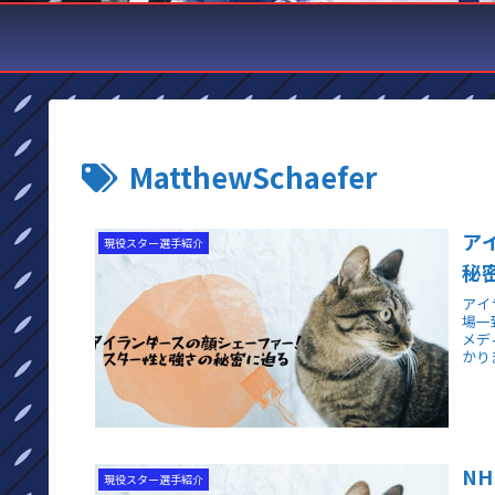
MatthewSchaefer
ア
現役スター選手紹介
秘
アイ
場一
メデ
かり
N
現役スター選手紹介