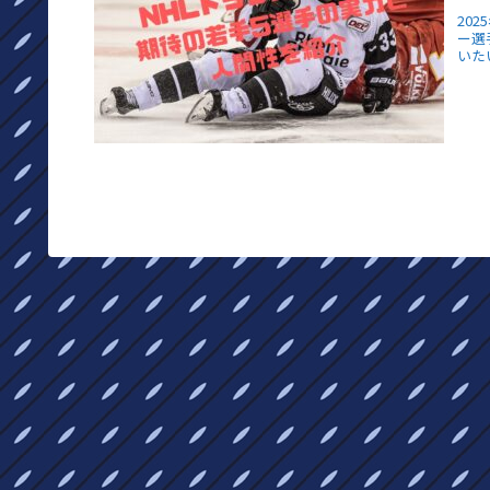
20
ー選
いた