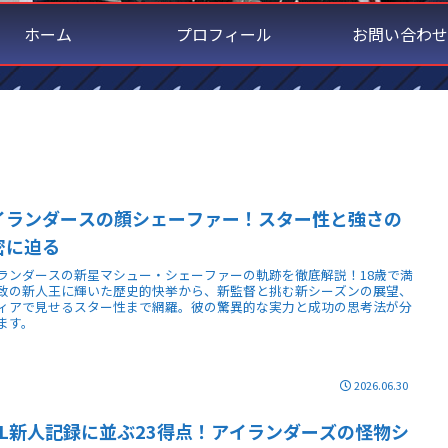
ホーム
プロフィール
お問い合わせ
イランダースの顔シェーファー！スター性と強さの
密に迫る
ランダースの新星マシュー・シェーファーの軌跡を徹底解説！18歳で満
致の新人王に輝いた歴史的快挙から、新監督と挑む新シーズンの展望、
ィアで見せるスター性まで網羅。彼の驚異的な実力と成功の思考法が分
ます。
2026.06.30
HL新人記録に並ぶ23得点！アイランダーズの怪物シ