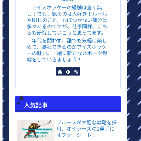
アイスホッケーの経験は全く無
し！でも、観るのは大好き！ルール
やNHLのこと、おぼつかない部分は
多々あるのですが、仕事同様、こち
らも研究していこうと思ってます。
年代を問わず、誰でも気軽に楽し
めて、熱狂できるのがアイスホッケ
ーの魅力。一緒に新たなスポーツ観
戦をしていきましょう！
人気記事
ブルースが大胆な戦略を採
用、オイラーズの2選手に
オファーシート！