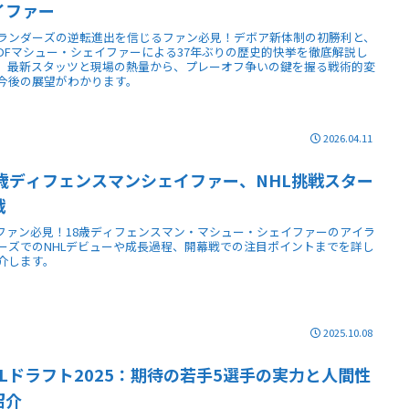
イファー
ランダーズの逆転進出を信じるファン必見！デボア新体制の初勝利と、
DFマシュー・シェイファーによる37年ぶりの歴史的快挙を徹底解説し
。最新スタッツと現場の熱量から、プレーオフ争いの鍵を握る戦術的変
今後の展望がわかります。
2026.04.11
8歳ディフェンスマンシェイファー、NHL挑戦スター
戦
Lファン必見！18歳ディフェンスマン・マシュー・シェイファーのアイラ
ーズでのNHLデビューや成長過程、開幕戦での注目ポイントまでを詳し
介します。
2025.10.08
HLドラフト2025：期待の若手5選手の実力と人間性
紹介