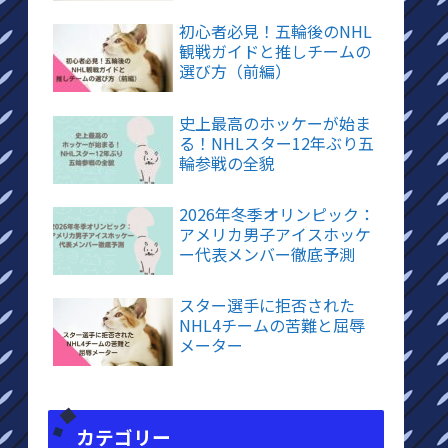
初心者必見！五輪後のNHL
観戦ガイドと推しチームの
選び方（前編）
史上最高のホッケーが始ま
る！NHLスター12年ぶり五
輪参戦の全貌
2026年冬季オリンピック：
アメリカ男子アイスホッケ
ー代表メンバー徹底予測
スター選手に拒否された
NHL4チームの苦難と屈辱
メーター
カテゴリー