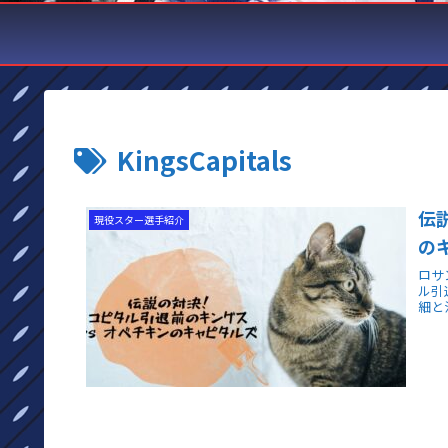
KingsCapitals
伝
現役スター選手紹介
の
ロサ
ル引
細と