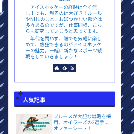
アイスホッケーの経験は全く無
し！でも、観るのは大好き！ルール
やNHLのこと、おぼつかない部分は
多々あるのですが、仕事同様、こち
らも研究していこうと思ってます。
年代を問わず、誰でも気軽に楽し
めて、熱狂できるのがアイスホッケ
ーの魅力。一緒に新たなスポーツ観
戦をしていきましょう！
人気記事
ブルースが大胆な戦略を採
用、オイラーズの2選手に
オファーシート！