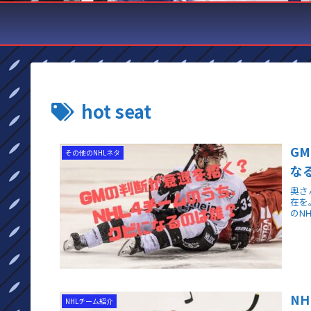
hot seat
G
その他のNHLネタ
な
奥さ
在を
のN
N
NHLチーム紹介