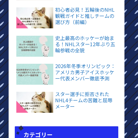
初心者必見！五輪後のNHL
観戦ガイドと推しチームの
選び方（前編）
史上最高のホッケーが始ま
る！NHLスター12年ぶり五
輪参戦の全貌
2026年冬季オリンピック：
アメリカ男子アイスホッケ
ー代表メンバー徹底予測
スター選手に拒否された
NHL4チームの苦難と屈辱
メーター
カテゴリー