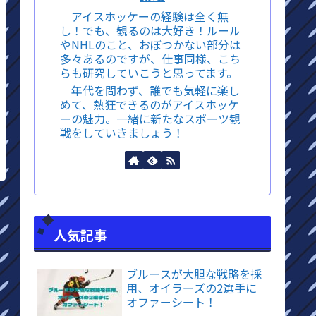
アイスホッケーの経験は全く無
し！でも、観るのは大好き！ルール
やNHLのこと、おぼつかない部分は
多々あるのですが、仕事同様、こち
らも研究していこうと思ってます。
年代を問わず、誰でも気軽に楽し
めて、熱狂できるのがアイスホッケ
ーの魅力。一緒に新たなスポーツ観
戦をしていきましょう！
人気記事
ブルースが大胆な戦略を採
用、オイラーズの2選手に
オファーシート！