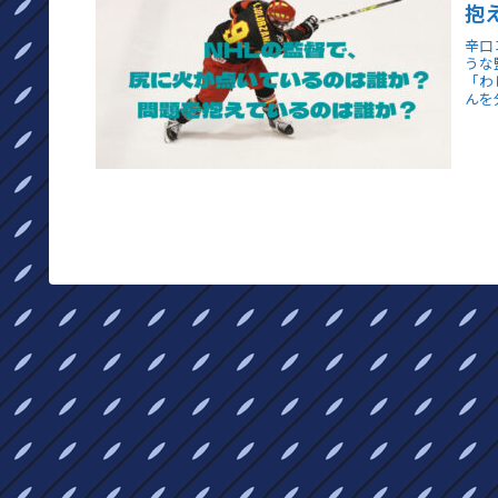
抱
辛口
うな
「わ
んを