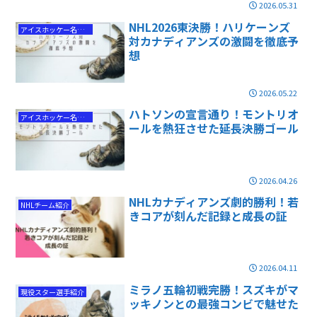
2026.05.31
NHL2026東決勝！ハリケーンズ
アイスホッケー名勝負
対カナディアンズの激闘を徹底予
想
2026.05.22
ハトソンの宣言通り！モントリオ
アイスホッケー名勝負
ールを熱狂させた延長決勝ゴール
2026.04.26
NHLカナディアンズ劇的勝利！若
NHLチーム紹介
きコアが刻んだ記録と成長の証
2026.04.11
ミラノ五輪初戦完勝！スズキがマ
現役スター選手紹介
ッキノンとの最強コンビで魅せた