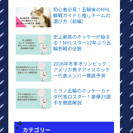
初心者必見！五輪後のNHL
観戦ガイドと推しチームの
選び方（前編）
史上最高のホッケーが始ま
る！NHLスター12年ぶり五
輪参戦の全貌
2026年冬季オリンピック：
アメリカ男子アイスホッケ
ー代表メンバー徹底予測
ミラノ五輪のホッケーカナ
ダ代表ロスター！豪華25選
手を徹底解説
カテゴリー