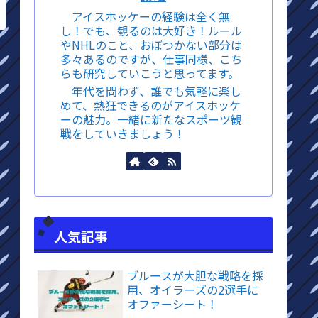
アイスホッケーの経験は全く無
し！でも、観るのは大好き！ルール
やNHLのこと、おぼつかない部分は
多々あるのですが、仕事同様、こち
らも研究していこうと思ってます。
年代を問わず、誰でも気軽に楽し
めて、熱狂できるのがアイスホッケ
ーの魅力。一緒に新たなスポーツ観
戦をしていきましょう！
人気記事
ブルースが大胆な戦略を採
用、オイラーズの2選手に
オファーシート！