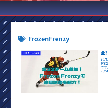
FrozenFrenzy
全3
NHLチーム紹介
10
斉に
です
ムの