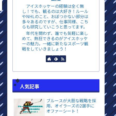
アイスホッケーの経験は全く無
し！でも、観るのは大好き！ルール
やNHLのこと、おぼつかない部分は
多々あるのですが、仕事同様、こち
らも研究していこうと思ってます。
年代を問わず、誰でも気軽に楽し
めて、熱狂できるのがアイスホッケ
ーの魅力。一緒に新たなスポーツ観
戦をしていきましょう！
人気記事
ブルースが大胆な戦略を採
用、オイラーズの2選手に
オファーシート！