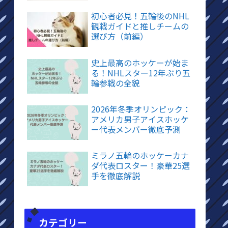
初心者必見！五輪後のNHL
観戦ガイドと推しチームの
選び方（前編）
史上最高のホッケーが始ま
る！NHLスター12年ぶり五
輪参戦の全貌
2026年冬季オリンピック：
アメリカ男子アイスホッケ
ー代表メンバー徹底予測
ミラノ五輪のホッケーカナ
ダ代表ロスター！豪華25選
手を徹底解説
カテゴリー