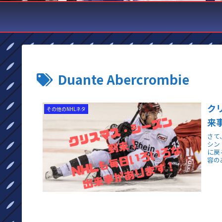
Duante Abercrombie
ク
その他のNHLネタ
来
さて
シン
に戻
容の