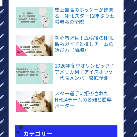
史上最高のホッケーが始ま
る！NHLスター12年ぶり五
輪参戦の全貌
初心者必見！五輪後のNHL
観戦ガイドと推しチームの
選び方（前編）
2026年冬季オリンピック：
アメリカ男子アイスホッケ
ー代表メンバー徹底予測
スター選手に拒否された
NHL4チームの苦難と屈辱
メーター
カテゴリー