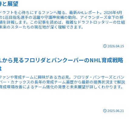
待と展望
Lドラフトを心待ちにするファンへ贈る、最新AHLレポート。2026年4月
の1巡目指名選手の活躍や守護神候補の動向、アイランダーズ傘下の移
情を詳報します。この記事を読めば、複雑なドラフトロッタリーの仕組
未来のスターたちの現在地が深く理解できます。
2026.04.15
HLから見るフロリダとバンクーバーのNHL育成戦略
は
Lファンや育成チームに興味がある方必見。フロリダ・パンサーズとバン
バー・カナックスの長年の育成チーム遍歴から最新の提携状況まで解説
育成環境改善によるチーム強化の背景と未来展望が詳しくわかります。
2025.06.21