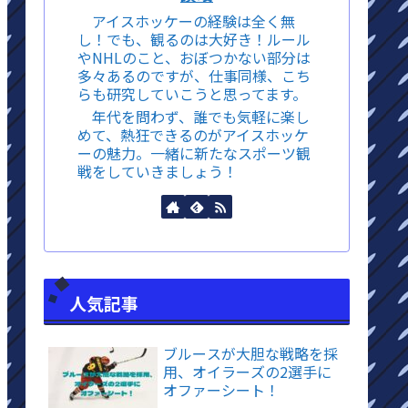
アイスホッケーの経験は全く無
し！でも、観るのは大好き！ルール
やNHLのこと、おぼつかない部分は
多々あるのですが、仕事同様、こち
らも研究していこうと思ってます。
年代を問わず、誰でも気軽に楽し
めて、熱狂できるのがアイスホッケ
ーの魅力。一緒に新たなスポーツ観
戦をしていきましょう！
人気記事
ブルースが大胆な戦略を採
用、オイラーズの2選手に
オファーシート！