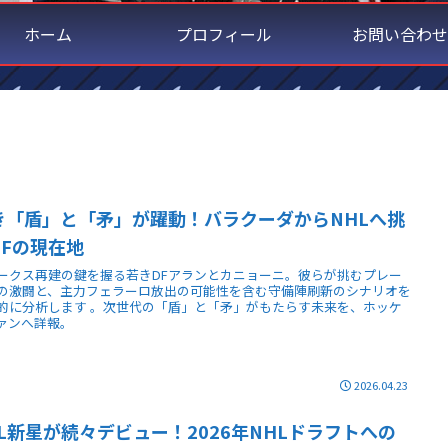
ホーム
プロフィール
お問い合わせ
き「盾」と「矛」が躍動！バラクーダからNHLへ挑
DFの現在地
ークス再建の鍵を握る若きDFアランとカニョーニ。彼らが挑むプレー
の激闘と、主力フェラーロ放出の可能性を含む守備陣刷新のシナリオを
的に分析します 。次世代の「盾」と「矛」がもたらす未来を、ホッケ
ァンへ詳報。
2026.04.23
HL新星が続々デビュー！2026年NHLドラフトへの