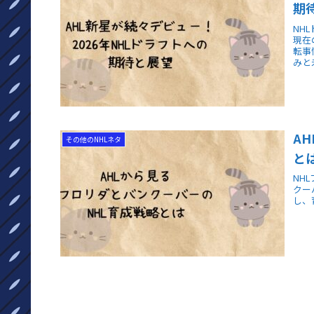
期
NH
現在
転事
みと
A
その他のNHLネタ
と
NH
クー
し、