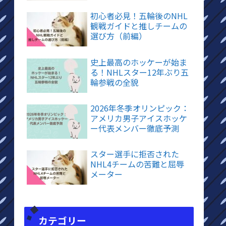
初心者必見！五輪後のNHL
観戦ガイドと推しチームの
選び方（前編）
史上最高のホッケーが始ま
る！NHLスター12年ぶり五
輪参戦の全貌
2026年冬季オリンピック：
アメリカ男子アイスホッケ
ー代表メンバー徹底予測
スター選手に拒否された
NHL4チームの苦難と屈辱
メーター
カテゴリー