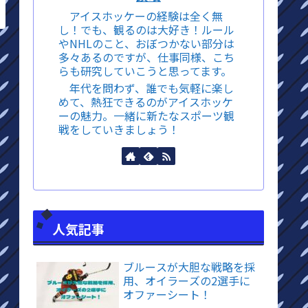
アイスホッケーの経験は全く無
し！でも、観るのは大好き！ルール
やNHLのこと、おぼつかない部分は
多々あるのですが、仕事同様、こち
らも研究していこうと思ってます。
年代を問わず、誰でも気軽に楽し
めて、熱狂できるのがアイスホッケ
ーの魅力。一緒に新たなスポーツ観
戦をしていきましょう！
人気記事
ブルースが大胆な戦略を採
用、オイラーズの2選手に
オファーシート！