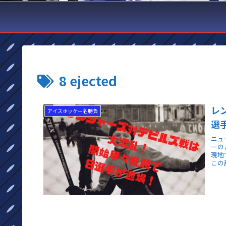
8 ejected
レ
アイスホッケー名勝負
選
ニュ
ーの
現地
この