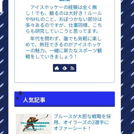
アイスホッケーの経験は全く無
し！でも、観るのは大好き！ルール
やNHLのこと、おぼつかない部分は
多々あるのですが、仕事同様、こち
らも研究していこうと思ってます。
年代を問わず、誰でも気軽に楽し
めて、熱狂できるのがアイスホッケ
ーの魅力。一緒に新たなスポーツ観
戦をしていきましょう！
人気記事
ブルースが大胆な戦略を採
用、オイラーズの2選手に
オファーシート！