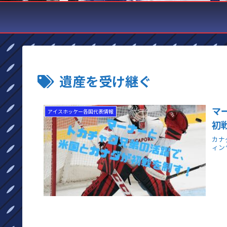
遺産を受け継ぐ
マ
アイスホッケー各国代表情報
初
カナ
ィン