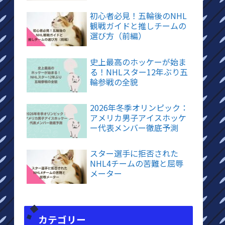
初心者必見！五輪後のNHL
観戦ガイドと推しチームの
選び方（前編）
史上最高のホッケーが始ま
る！NHLスター12年ぶり五
輪参戦の全貌
2026年冬季オリンピック：
アメリカ男子アイスホッケ
ー代表メンバー徹底予測
スター選手に拒否された
NHL4チームの苦難と屈辱
メーター
カテゴリー