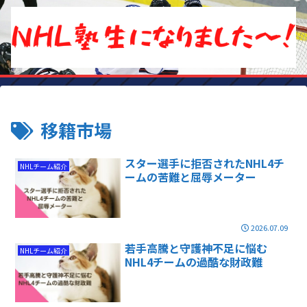
移籍市場
スター選手に拒否されたNHL4チ
NHLチーム紹介
ームの苦難と屈辱メーター
2026.07.09
若手高騰と守護神不足に悩む
NHLチーム紹介
NHL4チームの過酷な財政難