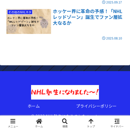
2025.09.17
ホッケー界に革命の予感！「NHL
その他のNHLネタ
レッドゾーン」誕生でファン層拡
大なるか
2025.08.10
ホーム
プライバシーポリシー
© 2022 NHL塾生になりましたぁ〜！.
メニュー
ホーム
検索
トップ
サイドバー