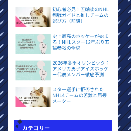
初心者必見！五輪後のNHL
観戦ガイドと推しチームの
選び方（前編）
史上最高のホッケーが始ま
る！NHLスター12年ぶり五
輪参戦の全貌
2026年冬季オリンピック：
アメリカ男子アイスホッケ
ー代表メンバー徹底予測
スター選手に拒否された
NHL4チームの苦難と屈辱
メーター
カテゴリー