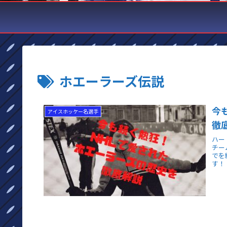
ホエーラーズ伝説
今
アイスホッケー名選手
徹
ハー
チー
でを
す！