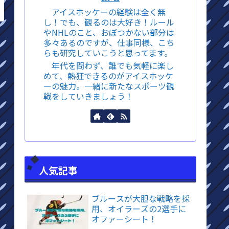
アイスホッケーの経験は全く無
し！でも、観るのは大好き！ルール
やNHLのこと、おぼつかない部分は
多々あるのですが、仕事同様、こち
らも研究していこうと思ってます。
年代を問わず、誰でも気軽に楽し
めて、熱狂できるのがアイスホッケ
ーの魅力。一緒に新たなスポーツ観
戦をしていきましょう！
人気記事
ブルースが大胆な戦略を採
用、オイラーズの2選手に
オファーシート！