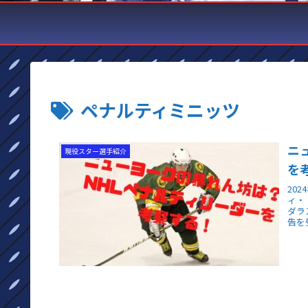
ペナルティミニッツ
ニ
現役スター選手紹介
を
20
ィ・
ダラ
告を