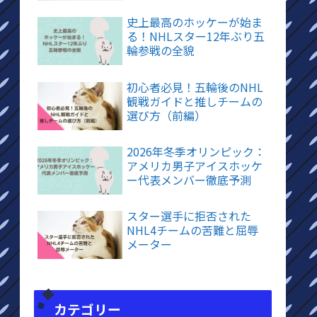
史上最高のホッケーが始ま
る！NHLスター12年ぶり五
輪参戦の全貌
初心者必見！五輪後のNHL
観戦ガイドと推しチームの
選び方（前編）
2026年冬季オリンピック：
アメリカ男子アイスホッケ
ー代表メンバー徹底予測
スター選手に拒否された
NHL4チームの苦難と屈辱
メーター
カテゴリー