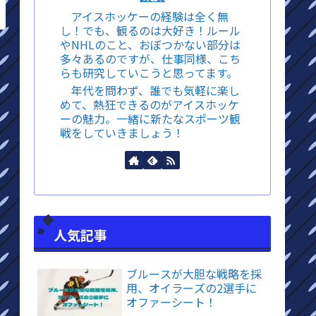
アイスホッケーの経験は全く無
し！でも、観るのは大好き！ルール
やNHLのこと、おぼつかない部分は
多々あるのですが、仕事同様、こち
らも研究していこうと思ってます。
年代を問わず、誰でも気軽に楽し
めて、熱狂できるのがアイスホッケ
ーの魅力。一緒に新たなスポーツ観
戦をしていきましょう！
人気記事
ブルースが大胆な戦略を採
用、オイラーズの2選手に
オファーシート！