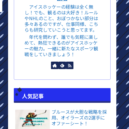
アイスホッケーの経験は全く無
し！でも、観るのは大好き！ルール
やNHLのこと、おぼつかない部分は
多々あるのですが、仕事同様、こち
らも研究していこうと思ってます。
年代を問わず、誰でも気軽に楽し
めて、熱狂できるのがアイスホッケ
ーの魅力。一緒に新たなスポーツ観
戦をしていきましょう！
人気記事
ブルースが大胆な戦略を採
用、オイラーズの2選手に
オファーシート！