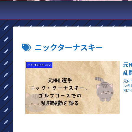
ニックターナスキー
元
その他のNHLネタ
乱
元N
ンタ
相が