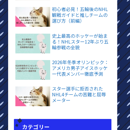
初心者必見！五輪後のNHL
観戦ガイドと推しチームの
選び方（前編）
史上最高のホッケーが始ま
る！NHLスター12年ぶり五
輪参戦の全貌
2026年冬季オリンピック：
アメリカ男子アイスホッケ
ー代表メンバー徹底予測
スター選手に拒否された
NHL4チームの苦難と屈辱
メーター
カテゴリー