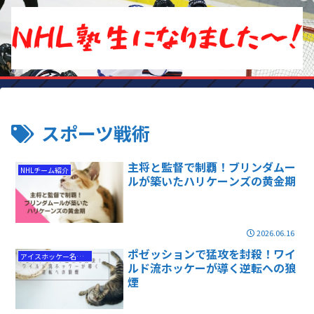
スポーツ戦術
主将と監督で制覇！ブリンダムー
NHLチーム紹介
ルが築いたハリケーンズの黄金期
2026.06.16
ポゼッションで猛攻を封殺！ワイ
アイスホッケー名勝負
ルド流ホッケーが導く逆転への狼
煙