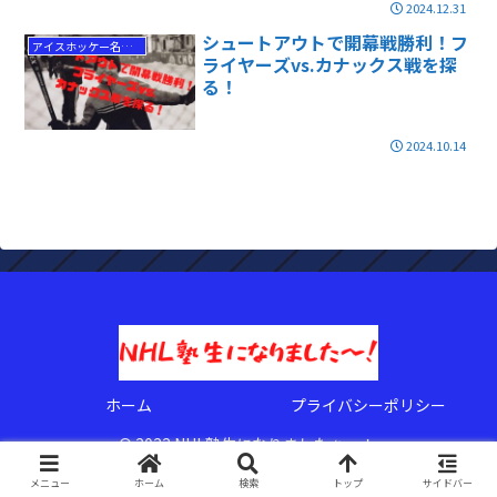
2024.12.31
シュートアウトで開幕戦勝利！フ
アイスホッケー名勝負
ライヤーズvs.カナックス戦を探
る！
2024.10.14
ホーム
プライバシーポリシー
© 2022 NHL塾生になりましたぁ〜！.
メニュー
ホーム
検索
トップ
サイドバー