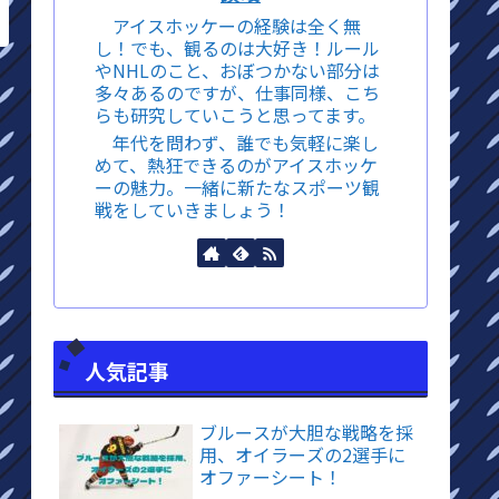
アイスホッケーの経験は全く無
し！でも、観るのは大好き！ルール
やNHLのこと、おぼつかない部分は
多々あるのですが、仕事同様、こち
らも研究していこうと思ってます。
年代を問わず、誰でも気軽に楽し
めて、熱狂できるのがアイスホッケ
ーの魅力。一緒に新たなスポーツ観
戦をしていきましょう！
人気記事
ブルースが大胆な戦略を採
用、オイラーズの2選手に
オファーシート！