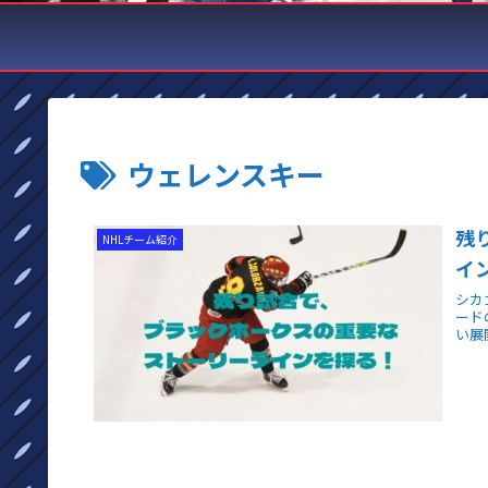
ウェレンスキー
残
NHLチーム紹介
イ
シカ
ード
い展