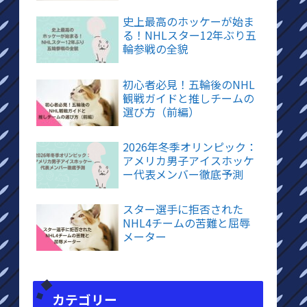
史上最高のホッケーが始ま
る！NHLスター12年ぶり五
輪参戦の全貌
初心者必見！五輪後のNHL
観戦ガイドと推しチームの
選び方（前編）
2026年冬季オリンピック：
アメリカ男子アイスホッケ
ー代表メンバー徹底予測
スター選手に拒否された
NHL4チームの苦難と屈辱
メーター
カテゴリー