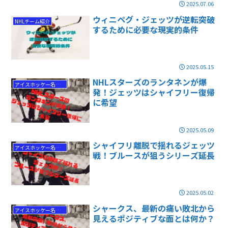
2025.07.06
ウィニペグ・ジェッツが逆転突破
NHLチーム紹介
するために必要な現実的条件
2025.05.15
NHLスターズのランタネンが爆
アイスホッケー名勝負
発！ジェッツはシャイフリー復帰
に希望
2025.05.09
シャイフリ離脱で揺れるジェッツ
アイスホッケー名勝負
戦！ブルースが狙うシリーズ延長
2025.05.02
シャークス、最新の痛い敗北から
アイスホッケー名勝負
見えるポジティブな面とは何か？