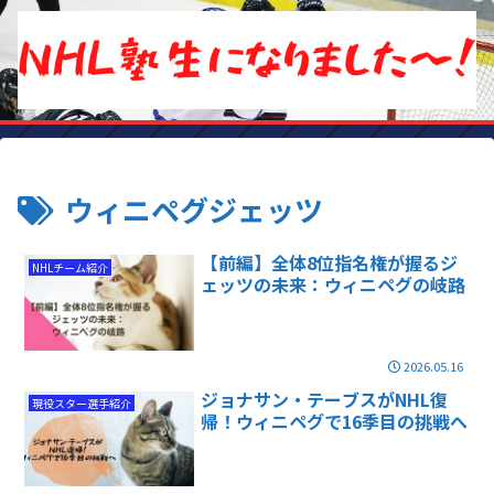
ウィニペグジェッツ
【前編】全体8位指名権が握るジ
NHLチーム紹介
ェッツの未来：ウィニペグの岐路
2026.05.16
ジョナサン・テーブスがNHL復
現役スター選手紹介
帰！ウィニペグで16季目の挑戦へ