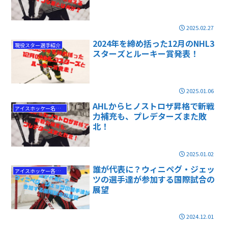
2025.02.27
2024年を締め括った12月のNHL3
現役スター選手紹介
スターズとルーキー賞発表！
2025.01.06
AHLからヒノストロザ昇格で新戦
アイスホッケー名勝負
力補充も、プレデターズまた敗
北！
2025.01.02
誰が代表に？ウィニペグ・ジェッ
アイスホッケー各国代表情報
ツの選手達が参加する国際試合の
展望
2024.12.01