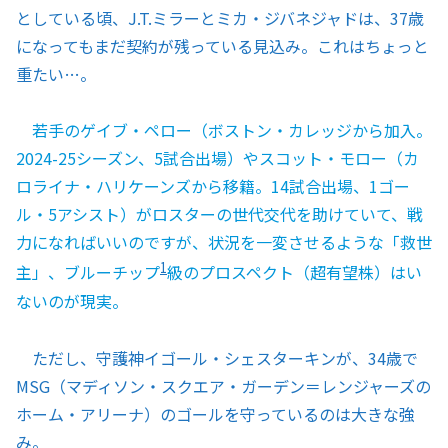
としている頃、J.T.ミラーとミカ・ジバネジャドは、37歳
になってもまだ契約が残っている見込み。これはちょっと
重たい…。
若手のゲイブ・ペロー（ボストン・カレッジから加入。
2024-25シーズン、5試合出場）やスコット・モロー（カ
ロライナ・ハリケーンズから移籍。14試合出場、1ゴー
ル・5アシスト）がロスターの世代交代を助けていて、戦
力になればいいのですが、状況を一変させるような「救世
1
主」、ブルーチップ
級のプロスペクト（超有望株）はい
ないのが現実。
ただし、守護神イゴール・シェスターキンが、34歳で
MSG（マディソン・スクエア・ガーデン＝レンジャーズの
ホーム・アリーナ）のゴールを守っているのは大きな強
み。