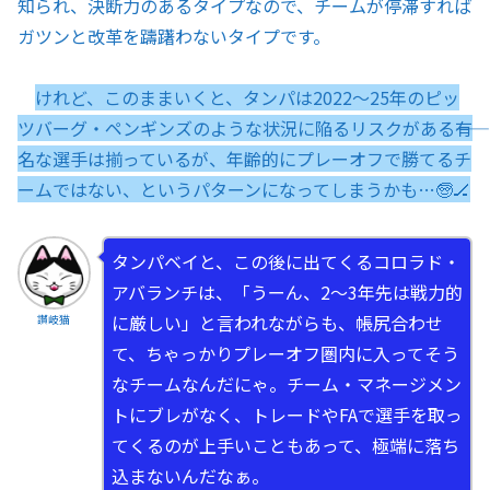
知られ、決断力のあるタイプなので、チームが停滞すれば
ガツンと改革を躊躇わないタイプです。
けれど、このままいくと、タンパは2022〜25年のピッ
ツバーグ・ペンギンズのような状況に陥るリスクがある――有
名な選手は揃っているが、年齢的にプレーオフで勝てるチ
ームではない、というパターンになってしまうかも…🧓🏒
タンパベイと、この後に出てくるコロラド・
アバランチは、「うーん、2〜3年先は戦力的
に厳しい」と言われながらも、帳尻合わせ
讃岐猫
て、ちゃっかりプレーオフ圏内に入ってそう
なチームなんだにゃ。チーム・マネージメン
トにブレがなく、トレードやFAで選手を取っ
てくるのが上手いこともあって、極端に落ち
込まないんだなぁ。