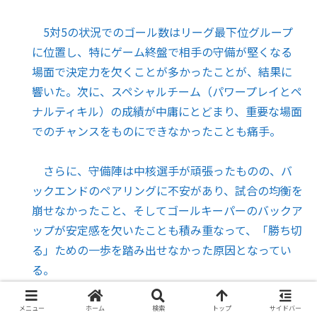
5対5の状況でのゴール数はリーグ最下位グループ
に位置し、特にゲーム終盤で相手の守備が堅くなる
場面で決定力を欠くことが多かったことが、結果に
響いた。次に、スペシャルチーム（パワープレイとペ
ナルティキル）の成績が中庸にとどまり、重要な場面
でのチャンスをものにできなかったことも痛手。
さらに、守備陣は中核選手が頑張ったものの、バ
ックエンドのペアリングに不安があり、試合の均衡を
崩せなかったこと、そしてゴールキーパーのバックア
ップが安定感を欠いたことも積み重なって、「勝ち切
る」ための一歩を踏み出せなかった原因となってい
る。
全体として、試合を終盤まで持ち込む力はあったも
メニュー
ホーム
検索
トップ
サイドバー