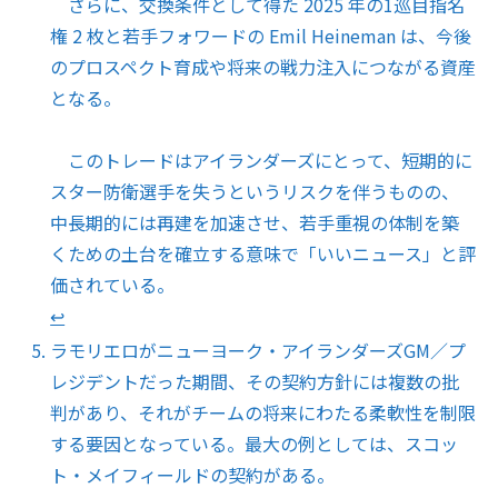
さらに、交換条件として得た 2025 年の1巡目指名
権 2 枚と若手フォワードの Emil Heineman は、今後
のプロスペクト育成や将来の戦力注入につながる資産
となる。
このトレードはアイランダーズにとって、短期的に
スター防衛選手を失うというリスクを伴うものの、
中長期的には再建を加速させ、若手重視の体制を築
くための土台を確立する意味で「いいニュース」と評
価されている。
↩︎
ラモリエロがニューヨーク・アイランダーズGM／プ
レジデントだった期間、その契約方針には複数の批
判があり、それがチームの将来にわたる柔軟性を制限
する要因となっている。最大の例としては、スコッ
ト・メイフィールドの契約がある。