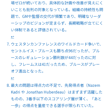
場ゼロが続いており、具体的な計画や改善が見えにく
いことも批判の対象となっている。組織の持続性も問
題で、GMや監督の交代が頻繁であり、明確なリーダ
ーシップのビジョンが定まらず、長期戦略が立てにく
い体制であると評価されている。
↩︎
ウェスタンカンファレンスのワイルドカード争いで、
セントルイス・ブルースも勝ち点96だったが、ブル
ースのレギュレーション勝利数が44だったのに対
し、フレームスは41だったため、ブルースがプレー
オフ進出となった。
↩︎
最大の問題は得点力の不足で、先発得点者（Nazem
Kadri や Jonathan Huberdeau）はまずまず活躍した
ものの、3番手以下のスコアリング層が薄く、「あと
一歩」の得点を量産できる選手が限られていた。