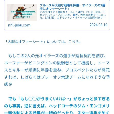
ブルースが大胆な戦略を採用、オイラーズの2選
手にオファーシート！
このブログで「地味なチーム」と連呼している（失礼！）
セントルイス・ブルースが、最近、大胆な決断を下しまし
た。8月13日、エドモントン・オイラーズの制限付きフリ
ーエージェントの選手2人に対し、ブルースは同時にオフ
ァーシートを提出しました。
2024.08.19
nhl-juku.com
「大胆なオファーシート」については、こちら。
もしこの2人の元オイラーズの選手が延長契約を結び、
ホーファーがビニングトンの後継者として機能し、トーマ
スとキルーが順調に年齢を重ね、プロスペクトたちが開花
すれば、しばらくはプレーオフ常連チームになれそうな予
感🎯
でも「もし◯◯がうまくいけば…」がちょっと多すぎる
のも事実。逆に言えば、ヘッドコーチのジム・モンゴメリ
ー新体制による効果が一時的だったり、スター選手を欠く