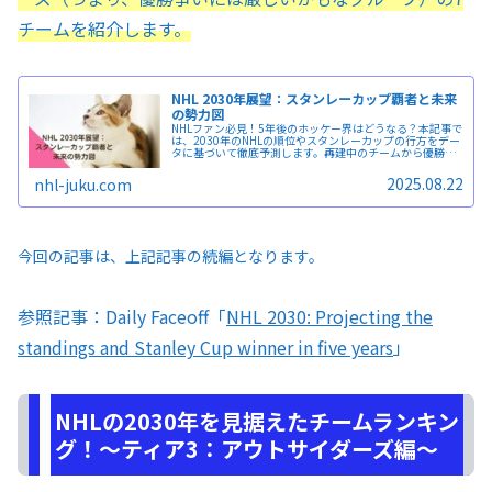
チームを紹介します。
NHL 2030年展望：スタンレーカップ覇者と未来
の勢力図
NHLファン必見！5年後のホッケー界はどうなる？本記事で
は、2030年のNHLの順位やスタンレーカップの行方をデー
タに基づいて徹底予測します。再建中のチームから優勝候
補まで、全32チームの未来を詳細に分析。あなたの応援す
るチームがどのような道を歩むのか、この記事を読んで未
2025.08.22
nhl-juku.com
来のホッケー界を先取りしましょう！
今回の記事は、上記記事の続編となります。
参照記事：Daily Faceoff「
NHL 2030: Projecting the
standings and Stanley Cup winner in five years
」
NHLの2030年を見据えたチームランキン
グ！～ティア3：アウトサイダーズ編～