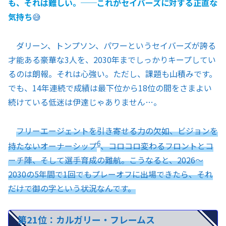
も、それは難しい。──これがセイバーズに対する正直な
気持ち
😅
ダリーン、トンプソン、パワーというセイバーズが誇る
才能ある豪華な3人を、2030年までしっかりキープしてい
るのは朗報。それは心強い。ただし、課題も山積みです。
でも、14年連続で成績は最下位から18位の間をさまよい
続けている低迷は伊達じゃありません…。
フリーエージェントを引き寄せる力の欠如、ビジョンを
6
持たないオーナーシップ
、コロコロ変わるフロントとコ
ーチ陣、そして選手育成の難航。こうなると、2026〜
2030の5年間で1回でもプレーオフに出場できたら、それ
だけで御の字という状況なんです。
第21位：カルガリー・フレームス