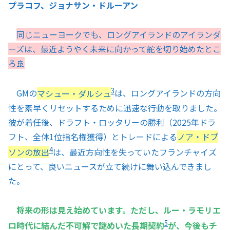
プラコフ、ジョナサン・ドルーアン
同じニューヨークでも、ロングアイランドのアイランダ
ーズは、最近ようやく未来に向かって舵を切り始めたとこ
ろ🚢
3
GMの
マシュー・ダルシュ
は、ロングアイランドの方向
性を素早くリセットするために迅速な行動を取りました。
彼が着任後、ドラフト・ロッタリーの勝利（2025年ドラ
フト、全体1位指名権獲得）とトレードによる
ノア・ドブ
4
ソンの放出
は、最近方向性を失っていたフランチャイズ
にとって、良いニュースが立て続けに舞い込んできまし
た。
将来の形は見え始めています。ただし、ルー・ラモリエ
5
ロ時代に結んだ不可解で謎めいた長期契約
が、今後もチ