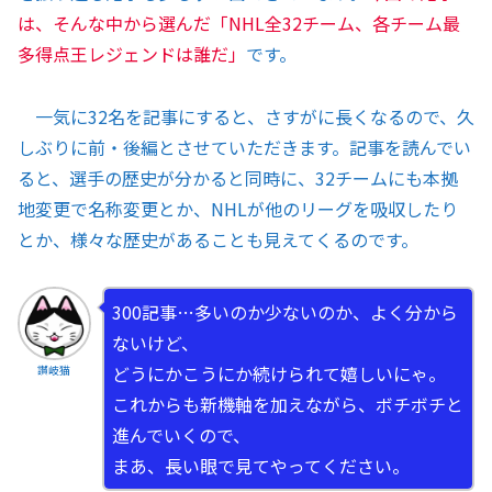
は、そんな中から選んだ「NHL全32チーム、各チーム最
多得点王レジェンドは誰だ」
です。
一気に32名を記事にすると、さすがに長くなるので、久
しぶりに前・後編とさせていただきます。記事を読んでい
ると、選手の歴史が分かると同時に、32チームにも本拠
地変更で名称変更とか、NHLが他のリーグを吸収したり
とか、様々な歴史があることも見えてくるのです。
300記事…多いのか少ないのか、よく分から
ないけど、
どうにかこうにか続けられて嬉しいにゃ。
讃岐猫
これからも新機軸を加えながら、ボチボチと
進んでいくので、
まあ、長い眼で見てやってください。