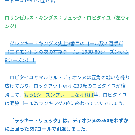
ードーは198で2位です。
ロサンゼルス・キングス：リュック・ロビタイユ（左ウィ
ング）
グレツキー？キングス史上8番目のゴール数の選手だ
（エドモントンの次の在籍チーム。1988-89シーズンから
8シーズン）！
ロビタイユとマルセル・ディオンヌは互角の戦いを繰り
広げており、ロックアウト明けに39歳のロビタイユが復
11
帰して、
もう1シーズンプレーしなければ
、ロビタイユ
は通算ゴール数ランキング2位に終わっていたでしょう。
「ラッキー・リュック」は、ディオンヌの550をわずか
に上回った557ゴールで引退
しました。