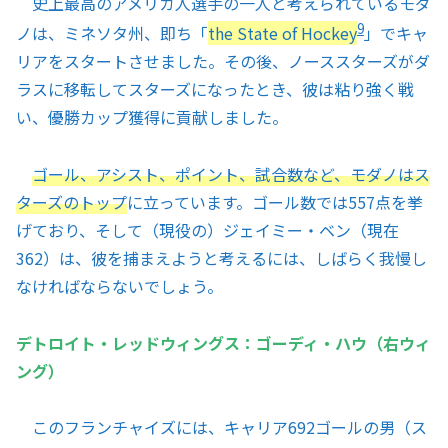
史上最高のアメリカ人選手の一人と考えられているモダ
9
ノは、ミネソタ州、即ち「
the State of Hockey
」でキャ
リアをスタートさせました。その後、ノーススターズがダ
ラスに移転してスターズになったとき、彼は粘り強く戦
い、優勝カップ獲得に貢献しました。
ゴール、アシスト、ポイント、試合数など、モダノはス
ターズのトップ
に立っています。ゴール数では557点を挙
げており、そして（現役の）ジェイミー・ベン（現在
362）は、彼を捕まえようと考えるには、しばらく我慢し
なければならないでしょう。
デトロイト・レッドウィングス：ゴーディ・ハウ（右ウィ
ング）
このフランチャイズには、キャリア692ゴールの男（ス