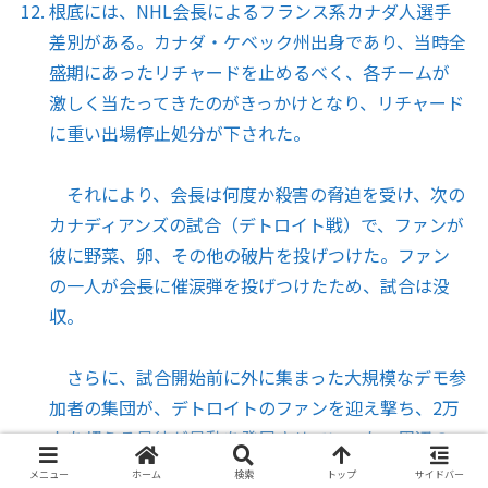
根底には、NHL会長によるフランス系カナダ人選手
差別がある。カナダ・ケベック州出身であり、当時全
盛期にあったリチャードを止めるべく、各チームが
激しく当たってきたのがきっかけとなり、リチャード
に重い出場停止処分が下された。
それにより、会長は何度か殺害の脅迫を受け、次の
カナディアンズの試合（デトロイト戦）で、ファンが
彼に野菜、卵、その他の破片を投げつけた。ファン
の一人が会長に催涙弾を投げつけたため、試合は没
収。
さらに、試合開始前に外に集まった大規模なデモ参
加者の集団が、デトロイトのファンを迎え撃ち、2万
人を超える暴徒が暴動を発展させていった。周辺の
企業では窓やドアが破壊され、翌朝までに65人から
メニュー
ホーム
検索
トップ
サイドバー