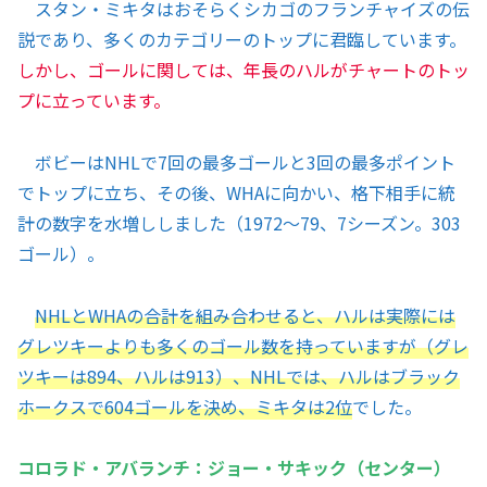
スタン・ミキタはおそらくシカゴのフランチャイズの伝
説であり、多くのカテゴリーのトップに君臨しています。
しかし、ゴールに関しては、年長のハルがチャートのトッ
プに立っています。
ボビーはNHLで7回の最多ゴールと3回の最多ポイント
でトップに立ち、その後、WHAに向かい、格下相手に統
計の数字を水増ししました（1972〜79、7シーズン。303
ゴール）。
NHLとWHAの合計を組み合わせると、ハルは実際には
グレツキーよりも多くのゴール数を持っていますが（グレ
ツキーは894、ハルは913）、NHLでは、ハルはブラック
ホークスで604ゴールを決め、ミキタは2位
でした。
コロラド・アバランチ：ジョー・サキック（センター）