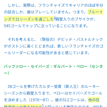
しかし、実際は、フランチャイズでキャリアのほぼ半分
の試合しか、彼はプレーしていません。つまり、
ブルーイ
4
ンズで21シーズンを過ごした
殿堂入りのブサイクが、
545ゴールでトップに立っていることになります。
それを考えると、（現役の）デビッド・パストルナック
がボストンに長くとどまれば、新しいフランチャイズのゴ
ールリーダーになる可能性があると感じています。
バッファロー・セイバーズ：ギルバート・ペロー（センタ
ー）
38ゴールを挙げたカルダー受賞（新人王）のルーキー
シーズンから殿堂入りまで、ペローはセイバーズでゴール
を決めました（1970〜87）。彼の512ゴールは、
他の在
5
籍選手に大差を付けて
上回っている数字なのです。400を