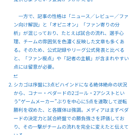
一方で、記事の性格は「ニュース／レビュー／ファ
ン向け解説」と「オピニオン」「ファン寄りの分
析」が混じっており、たとえば試合の流れ、選手心
理、チームの雰囲気を色濃く反映した文章も多くあ
る。そのため、公式記録やリーグ公式発表と比べる
と、「ファン視点」や「記者の主観」が含まれやすい
点には留意が必要。
↩︎
シカゴは序盤に3点ビハインドになる絶体絶命の状況
から、コナー・ベダードの2ゴール・2アシストとい
う“ゲームメーカー”ぶりを中心に5点を連取して逆転
勝利を収めた、と各媒体は強調。メディアはまずベダ
ードの決定力と試合終盤での勝負強さを評価してお
り、その一撃がチームの流れを完全に変えたと伝えて