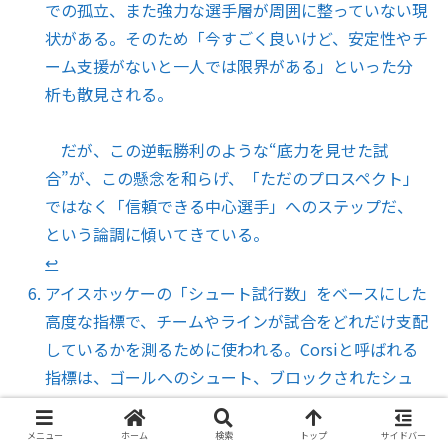
での孤立、また強力な選手層が周囲に整っていない現
状がある。そのため「今すごく良いけど、安定性やチ
ーム支援がないと一人では限界がある」といった分
析も散見される。
だが、この逆転勝利のような“底力を見せた試
合”が、この懸念を和らげ、「ただのプロスペクト」
ではなく「信頼できる中心選手」へのステップだ、
という論調に傾いてきている。
↩︎
アイスホッケーの「シュート試行数」をベースにした
高度な指標で、チームやラインが試合をどれだけ支配
しているかを測るために使われる。Corsiと呼ばれる
指標は、ゴールへのシュート、ブロックされたシュ
ート、ゴールを外れたシュートなど、攻撃側が放った
すべての「ショット試行」をまとめた数字。
メニュー
ホーム
検索
トップ
サイドバー