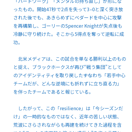
「ハードワーク」「メンタルの持ち直し」が形にな
ったもの。開始47秒で2点を失って3–0と深く突き放
された後でも、あきらめずにベダードを中心に攻撃
を再構築し、ゴーリーのSpencer Knightが失点後も
冷静に守り続けた。そこから5得点を奪って逆転に成
功。
北米メディアは、この試合を単なる勝利以上のもの
と捉え、ブラックホークスが再び“戦う集団”として
のアイデンティティを取り戻した――すなわち「若手中心
チームだが、どんな逆境にも折れずに立ち直る力」
を伴ったチームであると報じている。
したがって、この「resilience」は「今シーズンだ
け」の一時的なものではなく、近年の苦しい状態、
荒波にさらされながらも再建を続けてきた過程を含