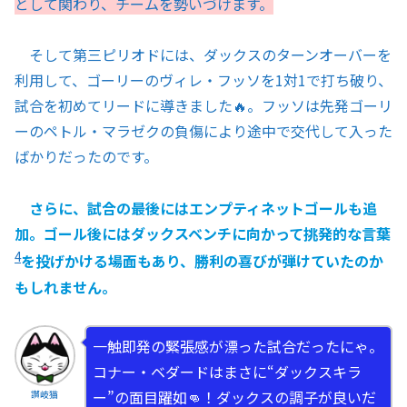
として関わり、チームを勢いづけます。
そして第三ピリオドには、ダックスのターンオーバーを
利用して、ゴーリーのヴィレ・フッソを1対1で打ち破り、
試合を初めてリードに導きました🔥。フッソは先発ゴーリ
ーのペトル・マラゼクの負傷により途中で交代して入った
ばかりだったのです。
さらに、試合の最後にはエンプティネットゴールも追
加。ゴール後にはダックスベンチに向かって挑発的な言葉
4
を投げかける場面もあり、勝利の喜びが弾けていたのか
もしれません。
一触即発の緊張感が漂った試合だったにゃ。
コナー・ベダードはまさに“ダックスキラ
ー”の面目躍如👊！ダックスの調子が良いだ
讃岐猫