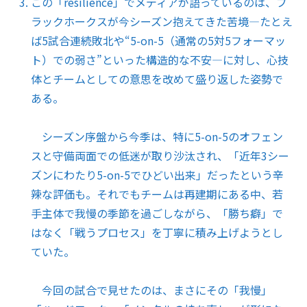
この「resilience」でメディアが語っているのは、ブ
ラックホークスが今シーズン抱えてきた苦境―たとえ
ば5試合連続敗北や“5-on-5（通常の5対5フォーマッ
ト）での弱さ”といった構造的な不安―に対し、心技
体とチームとしての意思を改めて盛り返した姿勢で
ある。
シーズン序盤から今季は、特に5-on-5のオフェン
スと守備両面での低迷が取り沙汰され、「近年3シー
ズンにわたり5-on-5でひどい出来」だったという辛
辣な評価も。それでもチームは再建期にある中、若
手主体で我慢の季節を過ごしながら、「勝ち癖」で
はなく「戦うプロセス」を丁寧に積み上げようとし
ていた。
今回の試合で見せたのは、まさにその「我慢」