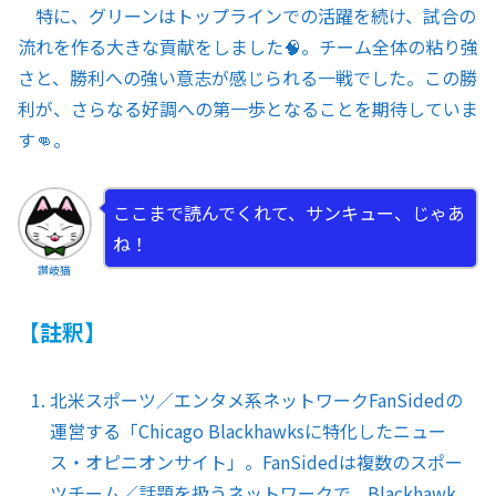
特に、グリーンはトップラインでの活躍を続け、試合の
流れを作る大きな貢献をしました🧠。チーム全体の粘り強
さと、勝利への強い意志が感じられる一戦でした。この勝
利が、さらなる好調への第一歩となることを期待していま
す👊。
ここまで読んでくれて、サンキュー、じゃあ
ね！
讃岐猫
【註釈】
北米スポーツ／エンタメ系ネットワークFanSidedの
運営する「Chicago Blackhawksに特化したニュー
ス・オピニオンサイト」。FanSidedは複数のスポー
ツチーム／話題を扱うネットワークで、Blackhawk