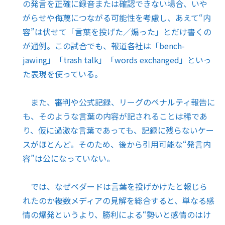
の発言を正確に録音または確認できない場合、いや
がらせや侮蔑につながる可能性を考慮し、あえて“内
容”は伏せて「言葉を投げた／煽った」とだけ書くの
が通例。この試合でも、報道各社は「bench-
jawing」「trash talk」「words exchanged」といっ
た表現を使っている。
また、審判や公式記録、リーグのペナルティ報告に
も、そのような言葉の内容が記されることは稀であ
り、仮に過激な言葉であっても、記録に残らないケー
スがほとんど。そのため、後から引用可能な“発言内
容”は公になっていない。
では、なぜベダードは言葉を投げかけたと報じら
れたのか――複数メディアの見解を総合すると、単なる感
情の爆発というより、勝利による“勢いと感情のはけ