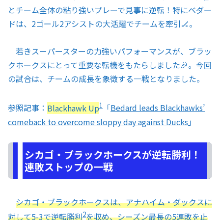
とチーム全体の粘り強いプレーで見事に逆転！特にベダー
ドは、2ゴール2アシストの大活躍でチームを牽引🏒。
若きスーパースターの力強いパフォーマンスが、ブラッ
クホークスにとって重要な転機をもたらしました🎉。今回
の試合は、チームの成長を象徴する一戦となりました。
1
参照記事：
Blackhawk Up
「
Bedard leads Blackhawks’
comeback to overcome sloppy day against Ducks
」
シカゴ・ブラックホークスが逆転勝利！
連敗ストップの一戦
シカゴ・ブラックホークスは、アナハイム・ダックスに
2
対して5-3で逆転勝利
を収め、シーズン最長の5連敗を止