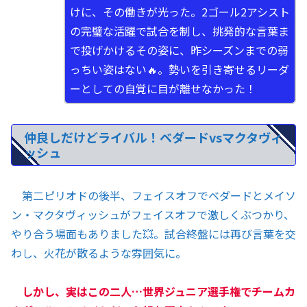
けに、その働きが光った。2ゴール2アシスト
の完璧な活躍で試合を制し、挑発的な言葉ま
で投げかけるその姿に、昨シーズンまでの弱
っちい姿はない🔥。勢いを引き寄せるリーダ
ーとしての自覚に目が離せなかった！
仲良しだけどライバル！ベダードvsマクタヴィ
ッシュ
第二ピリオドの後半、フェイスオフでベダードとメイソ
ン・マクタヴィッシュがフェイスオフで激しくぶつかり、
やり合う場面もありました💥。試合終盤には再び言葉を交
わし、火花が散るような雰囲気に。
しかし、実はこの二人…世界ジュニア選手権でチームカ