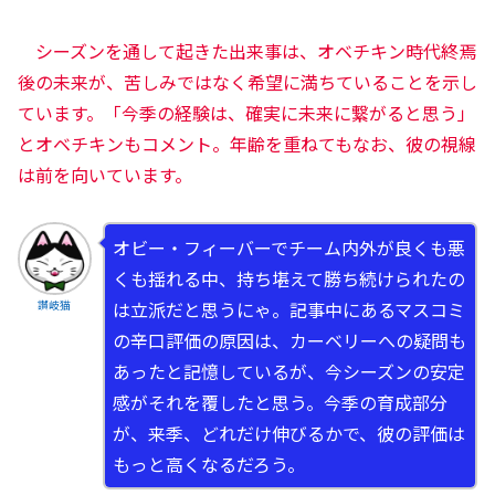
シーズンを通して起きた出来事は、オベチキン時代終焉
後の未来が、苦しみではなく希望に満ちていることを示し
ています。「今季の経験は、確実に未来に繋がると思う」
とオベチキンもコメント。年齢を重ねてもなお、彼の視線
は前を向いています。
オビー・フィーバーでチーム内外が良くも悪
くも揺れる中、持ち堪えて勝ち続けられたの
は立派だと思うにゃ。記事中にあるマスコミ
讃岐猫
の辛口評価の原因は、カーベリーへの疑問も
あったと記憶しているが、今シーズンの安定
感がそれを覆したと思う。今季の育成部分
が、来季、どれだけ伸びるかで、彼の評価は
もっと高くなるだろう。