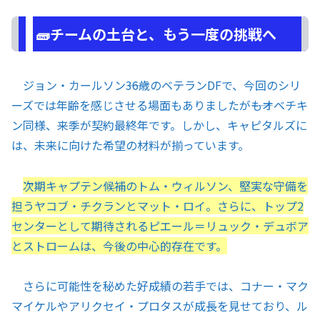
🧱チームの土台と、もう一度の挑戦へ
ジョン・カールソン――36歳のベテランDFで、今回のシリ
ーズでは年齢を感じさせる場面もありましたが――もオベチキ
ン同様、来季が契約最終年です。しかし、キャピタルズに
は、未来に向けた希望の材料が揃っています。
次期キャプテン候補のトム・ウィルソン、堅実な守備を
担うヤコブ・チクランとマット・ロイ。さらに、トップ2
センターとして期待されるピエール＝リュック・デュボア
とストロームは、今後の中心的存在です。
さらに可能性を秘めた好成績の若手では、コナー・マク
マイケルやアリクセイ・プロタスが成長を見せており、ル