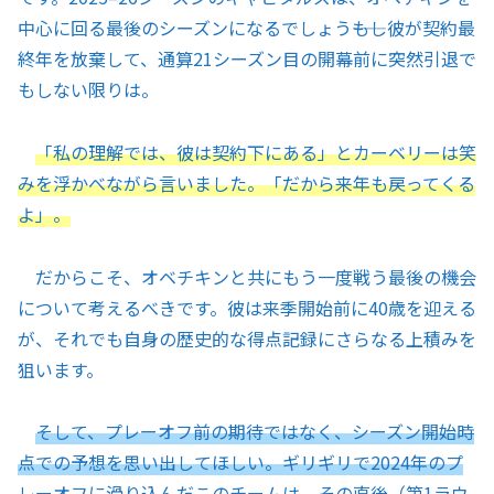
中心に回る最後のシーズンになるでしょう――もし彼が契約最
終年を放棄して、通算21シーズン目の開幕前に突然引退で
もしない限りは。
「私の理解では、彼は契約下にある」とカーベリーは笑
みを浮かべながら言いました。「だから来年も戻ってくる
よ」。
だからこそ、オベチキンと共にもう一度戦う最後の機会
について考えるべきです。彼は来季開始前に40歳を迎える
が、それでも自身の歴史的な得点記録にさらなる上積みを
狙います。
そして、プレーオフ前の期待ではなく、シーズン開始時
点での予想を思い出してほしい。ギリギリで2024年のプ
レーオフに滑り込んだこのチームは、その直後（第1ラウ