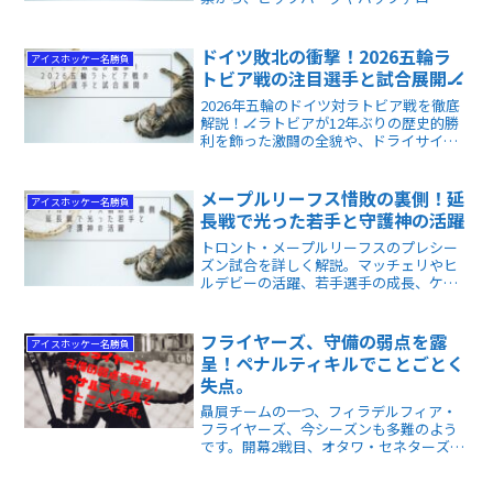
勝機と懸念を徹底分析。統計データを超
えたプロの視点から、優勝予想や注目カ
ードの深層がわかる、ファン必見の究極
ドイツ敗北の衝撃！2026五輪ラ
アイスホッケー名勝負
プレビューです。
トビア戦の注目選手と試合展開🏒
2026年五輪のドイツ対ラトビア戦を徹底
解説！🏒ラトビアが12年ぶりの歴史的勝
利を飾った激闘の全貌や、ドライサイト
ルら注目選手の活躍をプロの視点で紐解
きます。アイスホッケーファン必見の、
試合の興奮と勝敗を分けた鍵が丸わかり
メープルリーフス惜敗の裏側！延
アイスホッケー名勝負
の一冊です！✨
長戦で光った若手と守護神の活躍
トロント・メープルリーフスのプレシー
ズン試合を詳しく解説。マッチェリやヒ
ルデビーの活躍、若手選手の成長、ケガ
回避の状況まで、試合の見どころが一目
でわかる記事です。
フライヤーズ、守備の弱点を露
アイスホッケー名勝負
呈！ペナルティキルでことごとく
失点。
贔屓チームの一つ、フィラデルフィア・
フライヤーズ、今シーズンも多難のよう
です。開幕2戦目、オタワ・セネターズ戦
で守備の不安を露呈。アウェイで不利な
面があるとはいえ、ペナルティを取られ