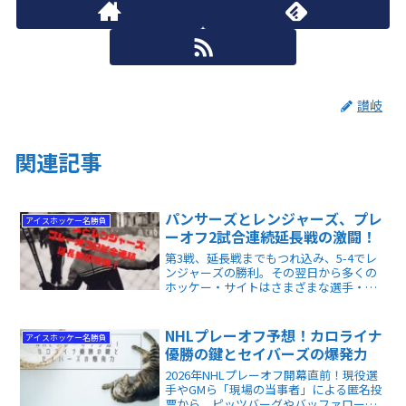
讃岐
関連記事
パンサーズとレンジャーズ、プレ
アイスホッケー名勝負
ーオフ2試合連続延長戦の激闘！
第3戦、延長戦までもつれ込み、5-4でレ
ンジャーズの勝利。その翌日から多くの
ホッケー・サイトはさまざまな選手・監
督の談話、過去の試合データに基づき、
第4戦の予想を組み立てていきます。今回
は、2つのサイトから、その予想構築の様
NHLプレーオフ予想！カロライナ
アイスホッケー名勝負
子をお届けします。
優勝の鍵とセイバーズの爆発力
2026年NHLプレーオフ開幕直前！現役選
手やGMら「現場の当事者」による匿名投
票から、ピッツバーグやバッファローの