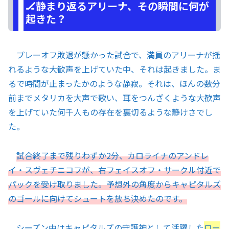
🏒静まり返るアリーナ、その瞬間に何が
起きた？
プレーオフ敗退が懸かった試合で、満員のアリーナが揺
れるような大歓声を上げていた中、それは起きました。ま
るで時間が止まったかのような静寂。それは、ほんの数分
前までメタリカを大声で歌い、耳をつんざくような大歓声
を上げていた何千人もの存在を裏切るような静けさでし
た。
試合終了まで残りわずか2分、カロライナのアンドレ
イ・スヴェチニコフが、右フェイスオフ・サークル付近で
パックを受け取りました。予想外の角度からキャピタルズ
のゴールに向けてシュートを放ち決めたのです。
シーズン中はキャピタルズの守護神として活躍した
ロー