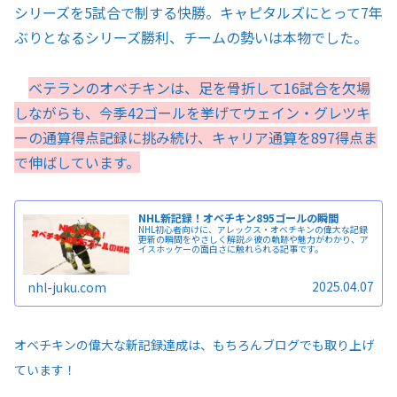
シリーズを5試合で制する快勝。キャピタルズにとって7年
ぶりとなるシリーズ勝利、チームの勢いは本物でした。
ベテランのオベチキンは、足を骨折して16試合を欠場
しながらも、今季42ゴールを挙げてウェイン・グレツキ
ーの通算得点記録に挑み続け、キャリア通算を897得点ま
で伸ばしています。
NHL新記録！オベチキン895ゴールの瞬間
NHL初心者向けに、アレックス・オベチキンの偉大な記録
更新の瞬間をやさしく解説🎉彼の軌跡や魅力がわかり、ア
イスホッケーの面白さに触れられる記事です。
2025.04.07
nhl-juku.com
オベチキンの偉大な新記録達成は、もちろんブログでも取り上げ
ています！