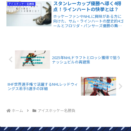
まくり、ことごとく失点に結びつくのは
スタンレーカップ優勝へ導く4得
アイスホッケー名勝負
いただけません。
点！ラインハートの快挙とは？
ホッケーファンやNHLに興味がある方に
向けた、サム・ラインハートの歴史的4ゴ
ールとフロリダ・パンサーズ優勝の舞台
裏を紹介する記事です。試合の興奮とチ
ームの強さの理由がわかります。
2025年NHLドラフトとロッシ獲得で狙う
ナッシュビルの再建策
IIHF世界選手権で活躍するNHLレッドウィ
ングス若手5選手の詳細
ホーム
アイスホッケー名勝負