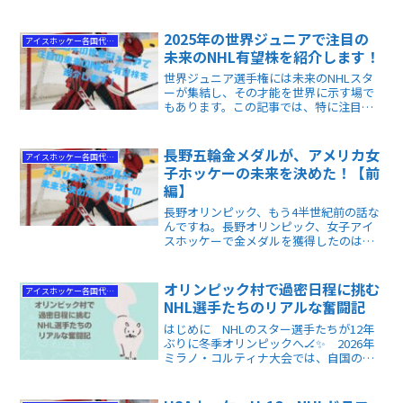
合に。
2025年の世界ジュニアで注目の
アイスホッケー各国代表情報
未来のNHL有望株を紹介します！
世界ジュニア選手権には未来のNHLスタ
ーが集結し、その才能を世界に示す場で
もあります。この記事では、特に注目す
べき選手たちをピックアップし、彼らの
プレースタイルや将来の可能性に迫りま
す。
長野五輪金メダルが、アメリカ女
アイスホッケー各国代表情報
子ホッケーの未来を決めた！【前
編】
長野オリンピック、もう4半世紀前の話な
んですね。長野オリンピック、女子アイ
スホッケーで金メダルを獲得したのは、
アメリカ代表チームでした。開幕前、お
世辞にもあまり注目されていなかった女
子チームが金メダル獲得後、状況が好転
オリンピック村で過密日程に挑む
アイスホッケー各国代表情報
し...。
NHL選手たちのリアルな奮闘記
はじめに NHLのスター選手たちが12年
ぶりに冬季オリンピックへ🏒✨ 2026年
ミラノ・コルティナ大会では、自国の代
表として氷上に立つ夢の舞台が待ってい
ます😊。ただし、建設遅延や移動の長
さ、共同生活など、NHLの快適環境とは