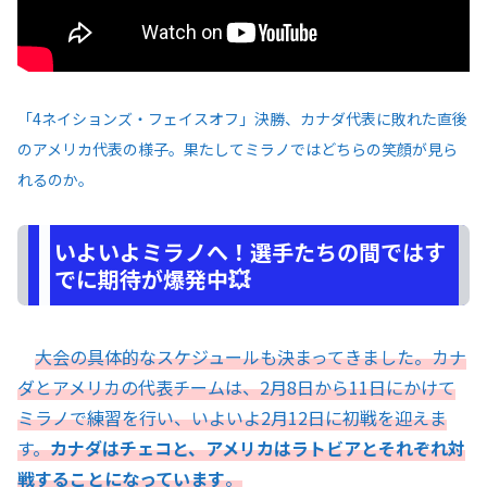
「4ネイションズ・フェイスオフ」決勝、カナダ代表に敗れた直後
のアメリカ代表の様子。果たしてミラノではどちらの笑顔が見ら
れるのか。
いよいよミラノへ！選手たちの間ではす
でに期待が爆発中💥
大会の具体的なスケジュールも決まってきました。カナ
ダとアメリカの代表チームは、2月8日から11日にかけて
ミラノで練習を行い、いよいよ2月12日に初戦を迎えま
す。
カナダはチェコと、アメリカはラトビアとそれぞれ対
戦することになっています
。