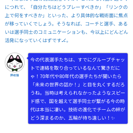
につれて、「自分たちはどうプレーすべきか」「リンクの
上で何をすべきか」といった、より具体的な戦術面に焦点
が移っていくでしょう。そうなれば、コーチと選手、ある
いは選手同士のコミュニケーションも、今以上にどんどん
活発になっていくはずです🏒。
今の代表選手たちは、すでにグループチャッ
トで連絡を取り合っているなんて驚きだに
ゃ！70年代や80年代の選手たちが聞いたら
讃岐猫
「未来の世界の話か！」と目を丸くするだろ
うね。当時は考えられなかったようなスピー
ド感で、国を越えて選手同士が繋がる今の時
代は本当に凄い。技術の進化でチームの絆が
どう深まるのか、五輪が待ち遠しい！✨