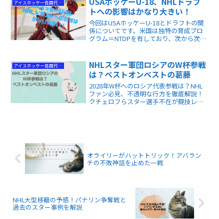
USAホッケーU-18、NHLドラフ
アイスホッケー各国代表情報
異なる現実も…。...
トへの影響はかなり大きい！
今回はUSAホッケーU-18とドラフトの関
係についてです。米国は独特の育成プロ
グラム＝NTDPを有しており、次から次へ
といい若手選手を輩出しているのです
が、今回のドラフトでも、同プログラム
から多くの選手が指名されました。
NHLスター軍団ロシアのW杯参戦
アイスホッケー各国代表情報
は？ベストオンベストの葛藤
2028年W杯へのロシア代表参戦は？NHL
ファン必見、不透明な行方を徹底解説！
クチェロフらスター選手不在が競技レベ
ルに与える影響や、IOC・IIHFによる再統
合への「第一歩」など、政治とスポーツ
の狭間で揺れるホッケー界の最新情勢が
わかります。
オライリーがハットトリック！アバラン
チの不敗神話を止めた一戦
NHL大型移籍の予感！パナリン争奪戦と
過去のスター事例を解説