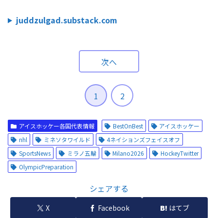
juddzulgad.substack.com
次へ
1
2
アイスホッケー各国代表情報
BestOnBest
アイスホッケー
nhl
ミネソタワイルド
4ネイションズフェイスオフ
SportsNews
ミラノ五輪
Milano2026
HockeyTwitter
OlympicPreparation
シェアする
X
Facebook
はてブ