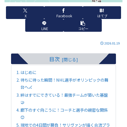
X
Facebook
はてブ
LINE
コピー
2026.01.19
目次
はじめに
待ちに待った瞬間！NHL選手がオリンピックの舞
台へ🏒
絆はすでにできている！最強チームが築いた基盤
🤝
廊下のすぐ向こうに！コーチと選手の親密な関係
😊
現地での4日間が勝負！サリヴァンが描く合流プラ