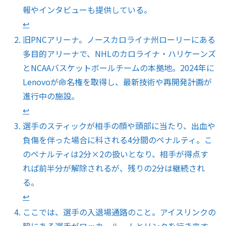
報やインタビューも提供している。
↩︎
旧PNCアリーナ。ノースカロライナ州ローリーにある
多目的アリーナで、NHLのカロライナ・ハリケーンズ
とNCAAバスケットボールチームの本拠地。2024年に
Lenovoが命名権を取得し、最新技術や再開発計画が
進行中の施設。
↩︎
選手のスティックが相手の顔や頭部に当たり、出血や
負傷を伴った場合に科される4分間のペナルティ。こ
のペナルティは2分×2の扱いとなり、相手が得点す
れば前半分が解除されるが、残りの2分は継続され
る。
↩︎
ここでは、選手の入退場通路のこと。アイスリンクの