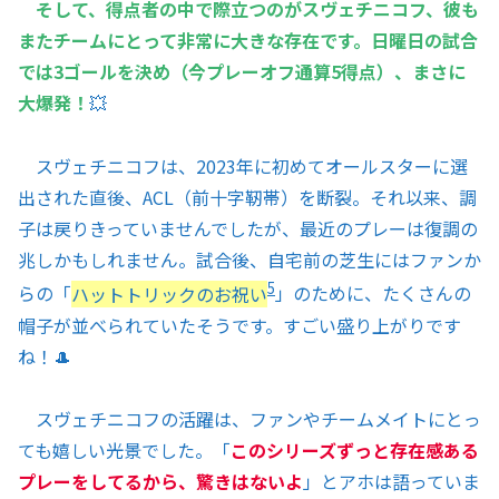
そして、得点者の中で際立つのがスヴェチニコフ、彼も
またチームにとって非常に大きな存在です。日曜日の試合
では3ゴールを決め（今プレーオフ通算5得点）、まさに
大爆発！
💥
スヴェチニコフは、2023年に初めてオールスターに選
出された直後、ACL（前十字靭帯）を断裂。それ以来、調
子は戻りきっていませんでしたが、最近のプレーは復調の
兆しかもしれません。試合後、自宅前の芝生にはファンか
5
らの「
ハットトリックのお祝い
」のために、たくさんの
帽子が並べられていたそうです。すごい盛り上がりです
ね！🎩
スヴェチニコフの活躍は、ファンやチームメイトにとっ
ても嬉しい光景でした。「
このシリーズずっと存在感ある
プレーをしてるから、驚きはないよ
」とアホは語っていま