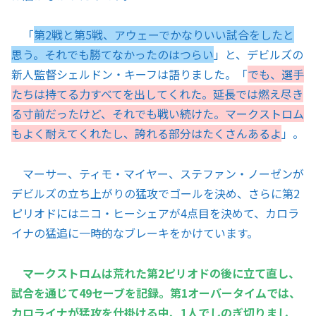
「
第2戦と第5戦、アウェーでかなりいい試合をしたと
思う。それでも勝てなかったのはつらい
」と、デビルズの
新人監督シェルドン・キーフは語りました。「
でも、選手
たちは持てる力すべてを出してくれた。延長では燃え尽き
る寸前だったけど、それでも戦い続けた。マークストロム
もよく耐えてくれたし、誇れる部分はたくさんあるよ
」。
マーサー、ティモ・マイヤー、ステファン・ノーゼンが
デビルズの立ち上がりの猛攻でゴールを決め、さらに第2
ピリオドにはニコ・ヒーシェアが4点目を決めて、カロラ
イナの猛追に一時的なブレーキをかけています。
マークストロムは荒れた第2ピリオドの後に立て直し、
試合を通じて49セーブを記録。第1オーバータイムでは、
カロライナが猛攻を仕掛ける中、1人でしのぎ切りまし