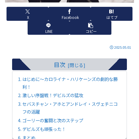
X
Facebook
はてブ
LINE
コピー
2025.05.01
目次
はじめに～カロライナ・ハリケーンズの劇的な勝
利！
激しい序盤戦！デビルズの猛攻
セバスチャン・アホとアンドレイ・スヴェチニコ
フの活躍
ゴーリーの奮闘と次のステップ
デビルズも頑張った！
まとめ