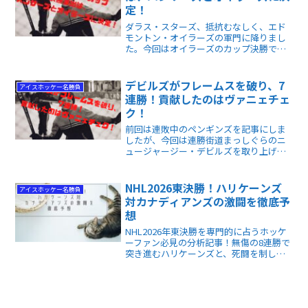
定！
ダラス・スターズ、抵抗むなしく、エド
モントン・オイラーズの軍門に降りまし
た。今回はオイラーズのカップ決勝での
対戦相手、フロリダ・パンサーズのここ
までの戦いぶりと、惜しくも敗れたニュ
ーヨーク・レンジャーズのシーズン・オ
デビルズがフレームスを破り、7
アイスホッケー名勝負
フを占う記事です。
連勝！貢献したのはヴァニェチェ
ク！
前回は連敗中のペンギンズを記事にしま
したが、今回は連勝街道まっしぐらのニ
ュージャージー・デビルズを取り上げま
す。シーズン開幕前、まあまあの評判だ
ったニュージャージー、まさに「ロケッ
ト・スタート」を成功させ、早くも勝ち
NHL2026東決勝！ハリケーンズ
アイスホッケー名勝負
星を二ケタに乗せました。
対カナディアンズの激闘を徹底予
想
NHL2026年東決勝を専門的に占うホッケ
ーファン必見の分析記事！無傷の8連勝で
突き進むハリケーンズと、死闘を制した
最年少カナディアンズの激突をデータで
徹底解剖。両チームの戦術や守護神対決
など、シリーズの勝敗を分ける鍵が丸わ
かりです。