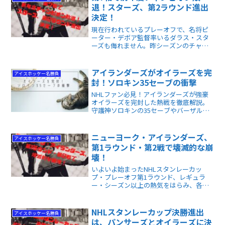
退！スターズ、第2ラウンド進出
決定！
現在行われているプレーオフで、名将ピ
ーター・デボア監督率いるダラス・スタ
ーズも侮れません。昨シーズンのチャン
ピオン、ベガス・ゴールデンナイツと第7
戦までもつれ込む死闘を繰り広げ、2回戦
進出最後の椅子を射止めました！
アイランダーズがオイラーズを完
アイスホッケー名勝負
封！ソロキン35セーブの衝撃
NHLファン必見！アイランダーズが強豪
オイラーズを完封した熱戦を徹底解説。
守護神ソロキンの35セーブやバーザルの
500点達成など、見どころ満載の試合を多
角的に分析します。この記事を読めば、
スター選手の記録や勝敗を分けた鍵が丸
ニューヨーク・アイランダーズ、
アイスホッケー名勝負
わかりです！
第1ラウンド・第2戦で壊滅的な崩
壊！
いよいよ始まったNHLスタンレーカッ
プ・プレーオフ第1ラウンド、レギュラ
ー・シーズン以上の熱気をはらみ、各地
で激闘が繰り広げられています。今回
は、カロライナ・ハリケーンズvs.ニュー
ヨーク・アイランダーズの第2戦をお届け
NHLスタンレーカップ決勝進出
アイスホッケー名勝負
します。
は、パンサーズとオイラーズに決