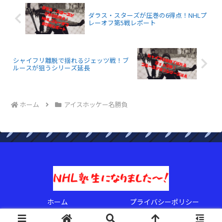
ダラス・スターズが圧巻の6得点！NHLプ
レーオフ第5戦レポート
シャイフリ離脱で揺れるジェッツ戦！ブ
ルースが狙うシリーズ延長
ホーム
アイスホッケー名勝負
ホーム
プライバシーポリシー
© 2022 NHL塾生になりましたぁ〜！.