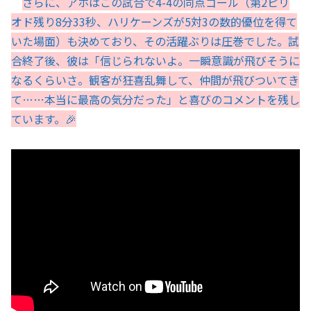
さらに、アホはこの試合で4-4の同点ゴール（第2ピリ
オド残り8分33秒、ハリケーンズが5対3の数的優位を得て
いた場面）も決めており、その活躍ぶりは圧巻でした。試
合終了後、彼は「信じられないよ。一瞬意識が飛びそうに
なるくらいさ。観客が狂喜乱舞して、仲間が飛びついてき
て……本当に最高の気分だった」と喜びのコメントを残し
ています。🎉