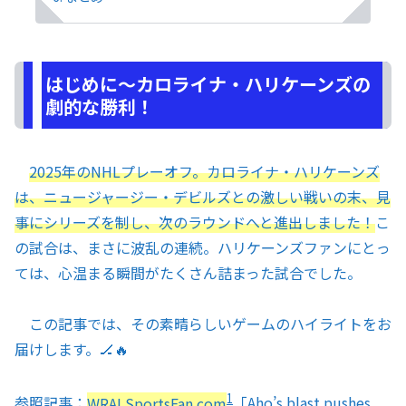
はじめに～カロライナ・ハリケーンズの
劇的な勝利！
2025年のNHLプレーオフ。カロライナ・ハリケーンズ
は、ニュージャージー・デビルズとの激しい戦いの末、見
事にシリーズを制し、次のラウンドへと進出しました！
こ
の試合は、まさに波乱の連続。ハリケーンズファンにとっ
ては、心温まる瞬間がたくさん詰まった試合でした。
この記事では、その素晴らしいゲームのハイライトをお
届けします。🏒🔥
1
参照記事：
WRALSportsFan.com
「
Aho’s blast pushes