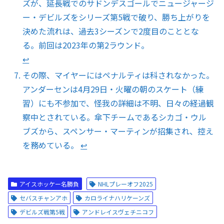
ズが、延長戦でのサドンデスゴールでニュージャージ
ー・デビルズをシリーズ第5戦で破り、勝ち上がりを
決めた流れは、過去3シーズンで2度目のこととな
る。前回は2023年の第2ラウンド。
↩︎
その際、マイヤーにはペナルティは科されなかった。
アンダーセンは4月29日・火曜の朝のスケート（練
習）にも不参加で、怪我の詳細は不明、日々の経過観
察中とされている。傘下チームであるシカゴ・ウル
ブズから、スペンサー・マーティンが招集され、控え
を務めている。
↩︎
アイスホッケー名勝負
NHLプレーオフ2025
セバスチャンアホ
カロライナハリケーンズ
デビルズ戦第5戦
アンドレイスヴェチニコフ