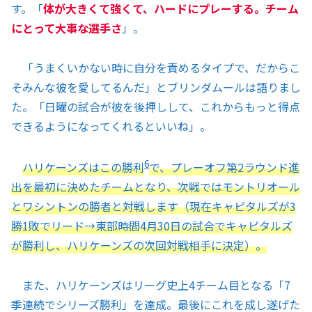
す。「
体が大きくて強くて、ハードにプレーする。チーム
にとって大事な選手さ
」。
「うまくいかない時に自分を責めるタイプで、だからこ
そみんな彼を愛してるんだ」とブリンダムールは語りまし
た。「日曜の試合が彼を後押しして、これからもっと得点
できるようになってくれるといいね」。
6
ハリケーンズはこの勝利
で、プレーオフ第2ラウンド進
出を最初に決めたチームとなり、次戦ではモントリオール
とワシントンの勝者と対戦します（現在キャピタルズが3
勝1敗でリード→
東部時間
4月30日の試合でキャピタルズ
が勝利し、ハリケーンズの次回対戦相手に決定）。
また、ハリケーンズはリーグ史上4チーム目となる「7
季連続でシリーズ勝利」を達成。最後にこれを成し遂げた