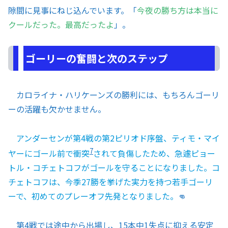
隙間に見事にねじ込んでいます。「
今夜の勝ち方は本当に
クールだった。最高だったよ
」。
ゴーリーの奮闘と次のステップ
カロライナ・ハリケーンズの勝利には、もちろんゴーリ
ーの活躍も欠かせません。
アンダーセンが第4戦の第2ピリオド序盤、ティモ・マイ
7
ヤーにゴール前で衝突
されて負傷したため、急遽ピョー
トル・コチェトコフがゴールを守ることになりました。コ
チェトコフは、今季27勝を挙げた実力を持つ若手ゴーリ
ーで、初めてのプレーオフ先発となりました。
👊
第4戦では途中から出場し、15本中1失点に抑える安定