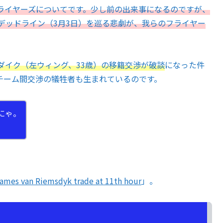
ライヤーズについてです。少し前の出来事になるのですが、
デッドライン（3月3日）を巡る悲劇が、我らのフライヤー
ダイク（左ウィング、33歳）の移籍交渉が破談
になった件
チーム間交渉の犠牲者も生まれているのです。
にゃ。
James van Riemsdyk trade at 11th hour
」。