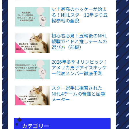
史上最高のホッケーが始ま
る！NHLスター12年ぶり五
輪参戦の全貌
初心者必見！五輪後のNHL
観戦ガイドと推しチームの
選び方（前編）
2026年冬季オリンピック：
アメリカ男子アイスホッケ
ー代表メンバー徹底予測
スター選手に拒否された
NHL4チームの苦難と屈辱
メーター
カテゴリー