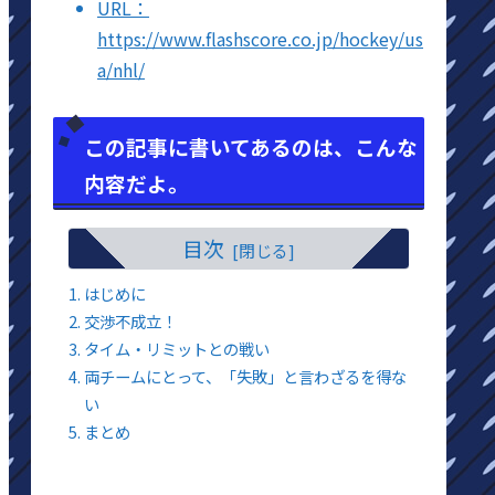
URL：
https://www.flashscore.co.jp/hockey/us
a/nhl/
この記事に書いてあるのは、こんな
内容だよ。
目次
はじめに
交渉不成立！
タイム・リミットとの戦い
両チームにとって、「失敗」と言わざるを得な
い
まとめ