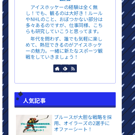
アイスホッケーの経験は全く無
し！でも、観るのは大好き！ルール
やNHLのこと、おぼつかない部分は
多々あるのですが、仕事同様、こち
らも研究していこうと思ってます。
年代を問わず、誰でも気軽に楽し
めて、熱狂できるのがアイスホッケ
ーの魅力。一緒に新たなスポーツ観
戦をしていきましょう！
人気記事
ブルースが大胆な戦略を採
用、オイラーズの2選手に
オファーシート！