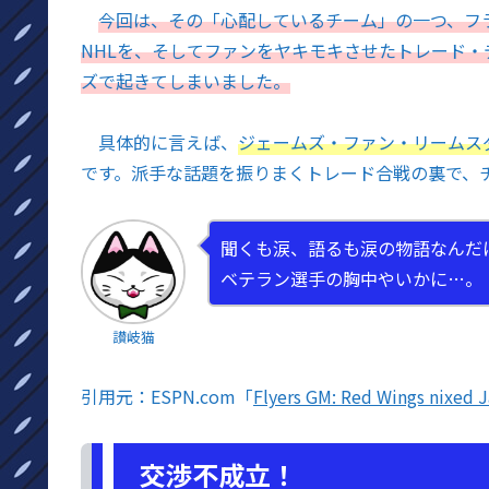
今回は、その「心配しているチーム」の一つ、フ
NHLを、そしてファンをヤキモキさせたトレード・
ズで起きてしまいました。
具体的に言えば、
ジェームズ・ファン・リームス
です。派手な話題を振りまくトレード合戦の裏で、
聞くも涙、語るも涙の物語なんだ
ベテラン選手の胸中やいかに…。
讃岐猫
引用元：ESPN.com「
Flyers GM: Red Wings nixed 
交渉不成立！