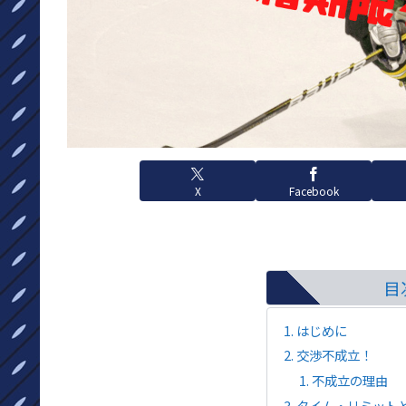
X
Facebook
目
はじめに
交渉不成立！
不成立の理由
タイム・リミット