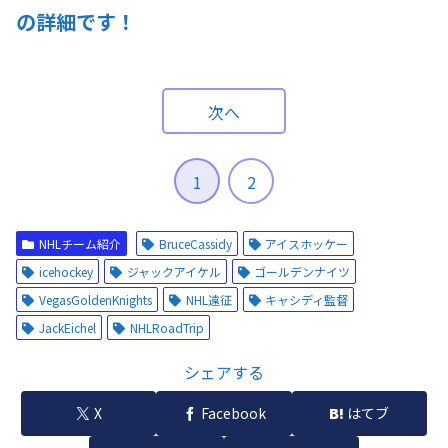
の詳細です！
次へ
1
2
NHLチーム紹介
BruceCassidy
アイスホッケー
icehockey
ジャックアイケル
ゴールデンナイツ
VegasGoldenKnights
NHL遠征
キャシディ監督
JackEichel
NHLRoadTrip
シェアする
X
Facebook
はてブ