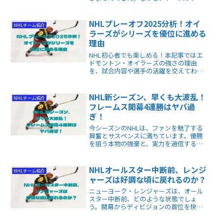
フの移籍市場で、カルガリーの中心選手
ジョニー・ゴドローを獲得しました。ゴ
ドローがチームに有益なケミストリーを
NHLプレーオフ2025分析！オイ
NHLチーム紹介
もたらすのか。
ラーズがシリーズを優位に進める
理由
NHL初心者でも楽しめる！本記事ではエ
ドモントン・オイラーズの強さの理由
を、試合内容や選手の活躍を交えてわか
りやすく解説。プレーオフの見どころや
注目ポイントが掴めます。
NHL新シーズン、早くも大波乱！
NHLチーム紹介
フレームス開幕4連勝はヤバ過
ぎ！
今シーズンのNHLは、ファンを魅了する
興奮とサスペンスに満ちています。優勝
を狙う本物の強豪と、実力を過信する
「偽の優勝候補」が入り混じる中、各チ
ームのパフォーマンスや選手の調子を見
極めることが重要です。
NHLオールスター中断前、レンジ
NHLチーム紹介
ャーズは好調な頃に戻れるのか？
ニューヨーク・レンジャーズは、オール
スター中断前、どのような状態でしょ
う。開幕からディビジョンの首位を快走
し、このままプレーオフ行きを決めてし