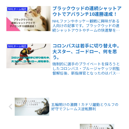
まうかな、と思われていたのですが、1月
の声を聞くなり、どうも行く手に暗雲が
ブラックウッドの連続シャットア
NHLチーム紹介
立ち込め始めています。
ウトでアバランチ10連勝達成！
NHLファンやホッケー観戦に興味がある
人向けの記事です。ブラックウッドの連
続シャットアウトやチームの快進撃を解
説し、守備と攻撃の強さや連勝記録の背
景がわかります。
コロンバスは若手に切り替え中。
NHLチーム紹介
大スター、ゴードロー、何を思
う。
強制的に選手のプライベートを探ろうと
したコロンバス・ブルージャケッツ前監
督解任後、新指揮官となったのはパスカ
ル・ヴィンセント。ドライな彼はざっく
りチームにメスを入れ、新たなスターを
発掘しているようです。
五輪明けの激闘！カドリ躍動とウルフの
好守でフレームス逆転勝利