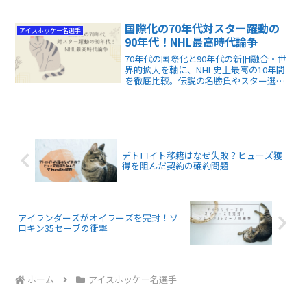
ン、昨年夏にトレード先のニューヨー
ク・レンジャーズを退団し、古傷にメス
を入れる決断をした選手です。
国際化の70年代対スター躍動の
アイスホッケー名選手
90年代！NHL最高時代論争
70年代の国際化と90年代の新旧融合・世
界的拡大を軸に、NHL史上最高の10年間
を徹底比較。伝説の名勝負やスター選手
の功績から各時代の魅力を紐解き、アイ
スホッケーの歴史的な変遷と奥深さを学
べる解説記事です。
デトロイト移籍はなぜ失敗？ヒューズ獲
得を阻んだ契約の確約問題
アイランダーズがオイラーズを完封！ソ
ロキン35セーブの衝撃
ホーム
アイスホッケー名選手