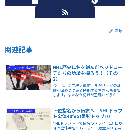
讃岐
関連記事
NHL歴史に名を刻んだヘッドコー
アイスホッケー名選手
チたちの功績を探ろう！【その
2】
今回は、第二次大戦前、まだリーグの基
礎を固めつつある時期の監督さんも登場
します。なかなか記録が正確かどうかも
怪しい時期ではあるのですが、それをち
ゃんとまとめてあるNHLは凄いです。
下位指名から伝説へ！NHLドラフ
アイスホッケー名選手
ト全体40位の最強トップ10
NHLドラフト下位指名のドラマ！1巡目以
降の全体40位からホッケー殿堂入りを果