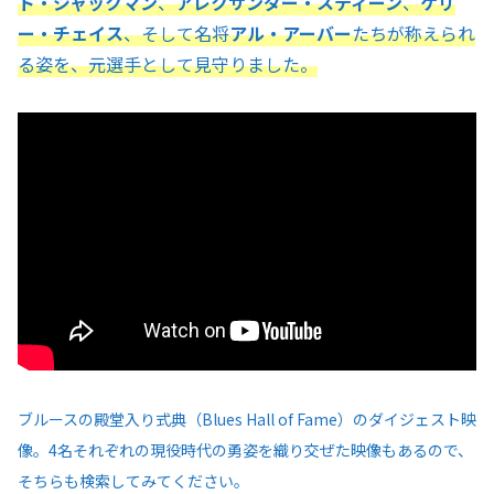
ト・ジャックマン
、
アレクサンダー・スティーン
、
ケリ
ー・チェイス
、そして名将
アル・アーバー
たちが称えられ
る姿を、元選手として見守りました。
ブルースの殿堂入り式典（Blues Hall of Fame）のダイジェスト映
像。4名それぞれの現役時代の勇姿を織り交ぜた映像もあるので、
そちらも検索してみてください。