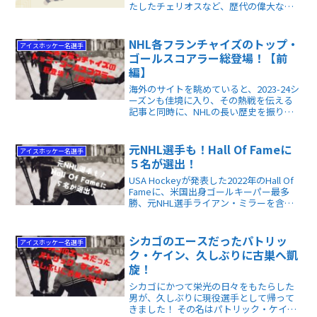
たしたチェリオスなど、歴代の偉大なト
ップ10選手を徹底解説。ドラフト順位に
縛られない、下位指名選手が秘める無限
の可能性と驚きの歴史が分かります。
NHL各フランチャイズのトップ・
アイスホッケー名選手
ゴールスコアラー総登場！【前
編】
海外のサイトを眺めていると、2023-24シ
ーズンも佳境に入り、その熱戦を伝える
記事と同時に、NHLの長い歴史を振り返
る記事も少しずつ出てきています。今回
の記事は、そんな中から「NHL全32チー
ム、各チーム最多得点王レジェンドは誰
元NHL選手も！Hall Of Fameに
アイスホッケー名選手
だ」です。
５名が選出！
USA Hockeyが発表した2022年のHall Of
Fameに、米国出身ゴールキーパー最多
勝、元NHL選手ライアン・ミラーを含む5
名が選出されました。第50回殿堂入り式
典は、11月30日、ミネソタ州セントポー
ルのリバーセンターで開催されます。
シカゴのエースだったパトリッ
アイスホッケー名選手
ク・ケイン、久しぶりに古巣へ凱
旋！
シカゴにかつて栄光の日々をもたらした
男が、久しぶりに現役選手として帰って
きました！ その名はパトリック・ケイ