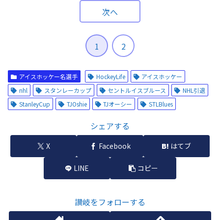
次へ
1
2
アイスホッケー名選手
HockeyLife
アイスホッケー
nhl
スタンレーカップ
セントルイスブルース
NHL引退
StanleyCup
TJOshie
TJオーシー
STLBlues
シェアする
X
Facebook
はてブ
LINE
コピー
讃岐をフォローする