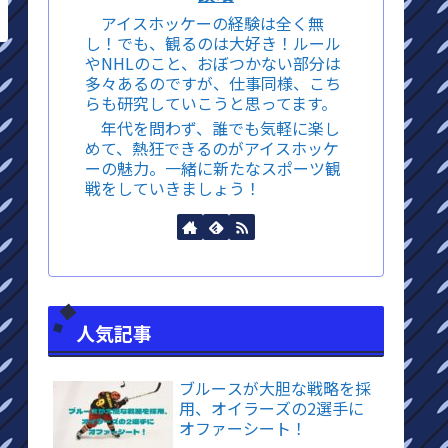
アイスホッケーの経験は全く無
し！でも、観るのは大好き！ルール
やNHLのこと、おぼつかない部分は
多々あるのですが、仕事同様、こち
らも研究していこうと思ってます。
年代を問わず、誰でも気軽に楽し
めて、熱狂できるのがアイスホッケ
ーの魅力。一緒に新たなスポーツ観
戦をしていきましょう！
人気記事
ブルースが大胆な戦略を採
用、オイラーズの2選手に
オファーシート！