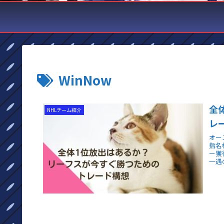
WinNow
全
NHLチーム紹介
レ
オー
指名
ー獲
一遇