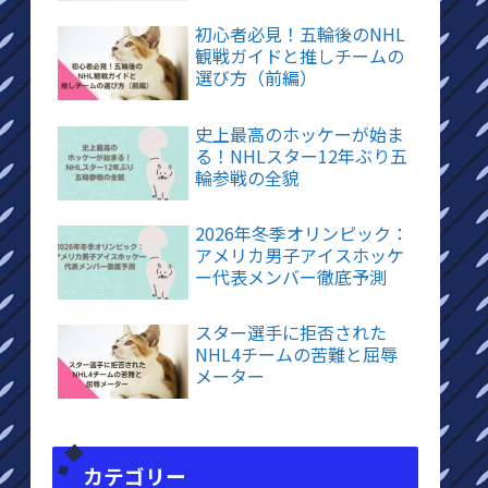
初心者必見！五輪後のNHL
観戦ガイドと推しチームの
選び方（前編）
史上最高のホッケーが始ま
る！NHLスター12年ぶり五
輪参戦の全貌
2026年冬季オリンピック：
アメリカ男子アイスホッケ
ー代表メンバー徹底予測
スター選手に拒否された
NHL4チームの苦難と屈辱
メーター
カテゴリー