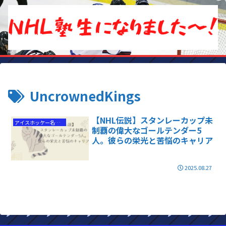
UncrownedKings
【NHL伝説】スタンレーカップ未
アイスホッケー名選手
制覇の偉大なゴールテンダー5
人。彼らの栄光と苦悩のキャリア
2025.08.27