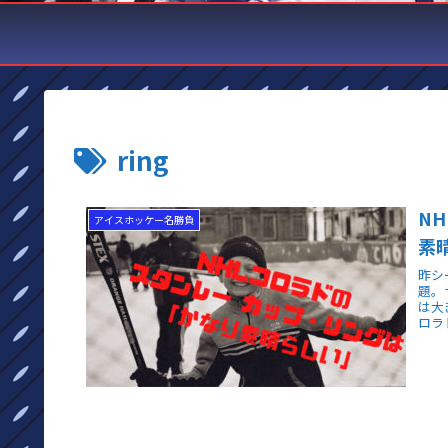
ring
N
アイスホッケー名勝負
素
昨シ
題。
は大
ロラ