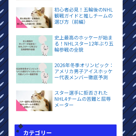
初心者必見！五輪後のNHL
観戦ガイドと推しチームの
選び方（前編）
史上最高のホッケーが始ま
る！NHLスター12年ぶり五
輪参戦の全貌
2026年冬季オリンピック：
アメリカ男子アイスホッケ
ー代表メンバー徹底予測
スター選手に拒否された
NHL4チームの苦難と屈辱
メーター
カテゴリー