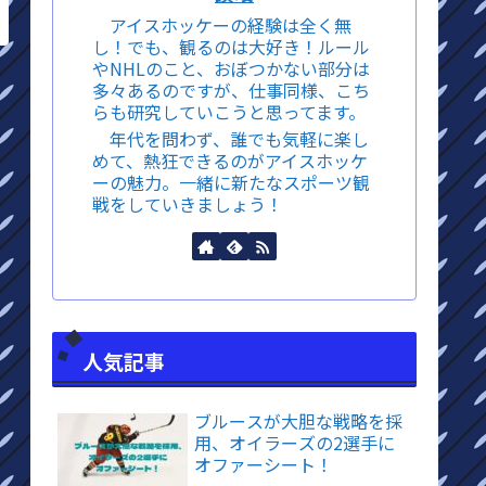
アイスホッケーの経験は全く無
し！でも、観るのは大好き！ルール
やNHLのこと、おぼつかない部分は
多々あるのですが、仕事同様、こち
らも研究していこうと思ってます。
年代を問わず、誰でも気軽に楽し
めて、熱狂できるのがアイスホッケ
ーの魅力。一緒に新たなスポーツ観
戦をしていきましょう！
人気記事
ブルースが大胆な戦略を採
用、オイラーズの2選手に
オファーシート！