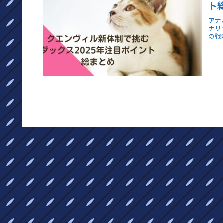
ト
アナ
ナリ
の戦