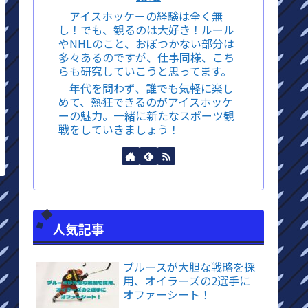
アイスホッケーの経験は全く無
し！でも、観るのは大好き！ルール
やNHLのこと、おぼつかない部分は
多々あるのですが、仕事同様、こち
らも研究していこうと思ってます。
年代を問わず、誰でも気軽に楽し
めて、熱狂できるのがアイスホッケ
ーの魅力。一緒に新たなスポーツ観
戦をしていきましょう！
人気記事
ブルースが大胆な戦略を採
用、オイラーズの2選手に
オファーシート！