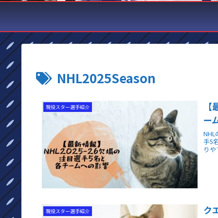
NHL2025Season
【
現役スター選手紹介
ー
NH
手5
りや
ク
現役スター選手紹介