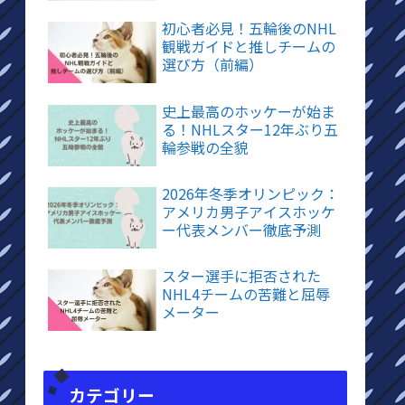
初心者必見！五輪後のNHL
観戦ガイドと推しチームの
選び方（前編）
史上最高のホッケーが始ま
る！NHLスター12年ぶり五
輪参戦の全貌
2026年冬季オリンピック：
アメリカ男子アイスホッケ
ー代表メンバー徹底予測
スター選手に拒否された
NHL4チームの苦難と屈辱
メーター
カテゴリー