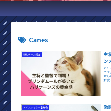
Canes
主
NHLチーム紹介
ン
ハリ
です
から
解説
激
アイスホッケー名勝負