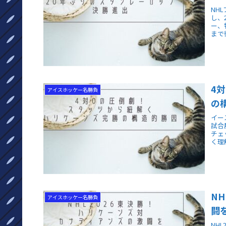
NH
し、
ー、
まで
4
アイスホッケー名勝負
の
イー
試合
チェ
く理
N
アイスホッケー名勝負
闘
NH