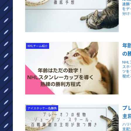
連勝
をデ
分け
年
NHLチーム紹介
の
NH
スホ
ツを
程式
プ
アイスホッケー名勝負
主
ハリ
支配