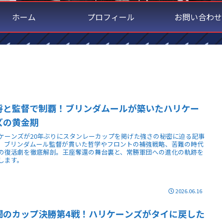
ホーム
プロフィール
お問い合わせ
将と監督で制覇！ブリンダムールが築いたハリケー
ズの黄金期
ケーンズが20年ぶりにスタンレーカップを掲げた強さの秘密に迫る記事
。ブリンダムール監督が貫いた哲学やフロントの補強戦略、苦難の時代
の復活劇を徹底解剖。王座奪還の舞台裏と、常勝軍団への進化の軌跡を
します。
2026.06.16
闘のカップ決勝第4戦！ハリケーンズがタイに戻した