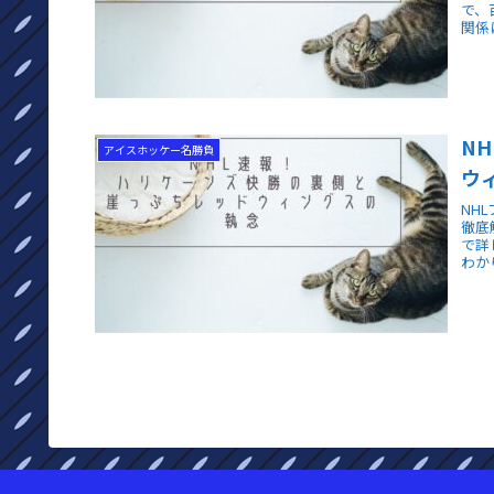
で、
関係
N
アイスホッケー名勝負
ウ
NH
徹底
で詳
わか