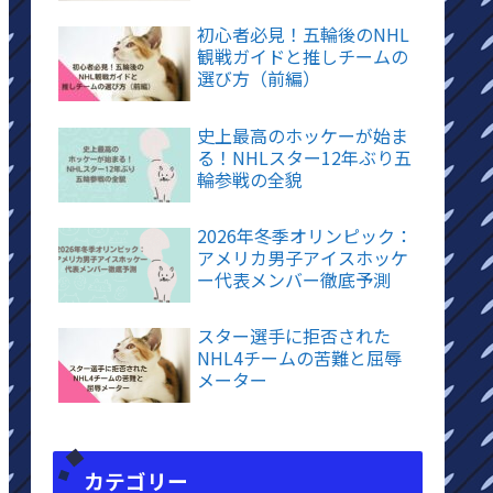
初心者必見！五輪後のNHL
観戦ガイドと推しチームの
選び方（前編）
史上最高のホッケーが始ま
る！NHLスター12年ぶり五
輪参戦の全貌
2026年冬季オリンピック：
アメリカ男子アイスホッケ
ー代表メンバー徹底予測
スター選手に拒否された
NHL4チームの苦難と屈辱
メーター
カテゴリー