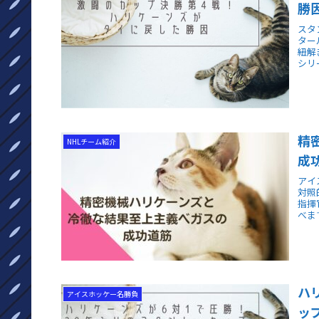
勝
スタ
ター
紐解
シリ
精
NHLチーム紹介
成
アイ
対照
指揮
べま
ハ
アイスホッケー名勝負
ッ