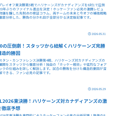
Lプレイオフ東決勝第5戦でハリケーンズがカナディアンズを6対1で圧倒
20年ぶりのファイナル進出を決定！ホッケーファン必見の激闘レビュ
物議を醸した先制点の検証コラム、両チームの未来と今オフの補強戦略
徹底分析した、勝負の分かれ目が全部分かる決定版記事です。
2026.05.31
対0の圧倒劇！スタッツから紐解くハリケーンズ完勝
構造的勝因
スタン・カンファレンス決勝第4戦、ハリケーンズ対カナディアンズの
展開をスタッツから徹底分析！独自の「ホッケー戦術」や猛烈なフォア
ックの仕組みを詳しく解説します。試合の勝敗を分けた構造的要因が深
解できる、ファン必見の記事です。
2026.05.29
HL2026東決勝！ハリケーンズ対カナディアンズの激
を徹底予想
L2026年東決勝を専門的に占うホッケーファン必見の分析記事！無傷の8