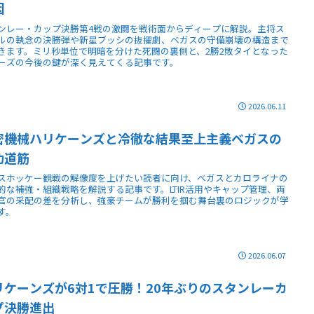
因
ンレー・カップ決勝第4戦の激闘を戦術面からディープに解説。主将ス
ルの執念の決勝弾や新星ブッシの抜擢劇、ベガスの守備崩壊の構造まで
きます。ミリ秒単位で明暗を分けた死闘の裏側と、2勝2敗タイとなった
ーズの今後の鍵が深く見えてくる記事です。
2026.06.11
密機械ハリケーンズと冷徹な結果至上主義ベガスの
功道筋
スホッケー観戦の解像度を上げたい読者に向け、ベガスとカロライナの
的な補強・組織戦略を解説する記事です。LTIR活用やキャップ管理、両
官の采配の差を分析し、強豪チームが勝利を掴む舞台裏のロジックが学
す。
2026.06.07
リケーンズが6対1で圧勝！20年ぶりのスタンレーカ
プ決勝進出