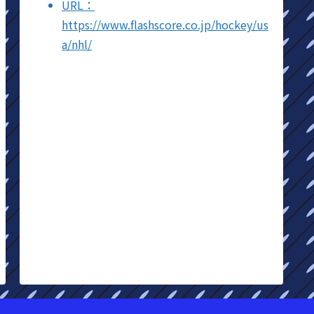
URL：
https://www.flashscore.co.jp/hockey/us
a/nhl/