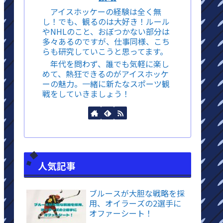
アイスホッケーの経験は全く無
し！でも、観るのは大好き！ルール
やNHLのこと、おぼつかない部分は
多々あるのですが、仕事同様、こち
らも研究していこうと思ってます。
年代を問わず、誰でも気軽に楽し
めて、熱狂できるのがアイスホッケ
ーの魅力。一緒に新たなスポーツ観
戦をしていきましょう！
人気記事
ブルースが大胆な戦略を採
用、オイラーズの2選手に
オファーシート！