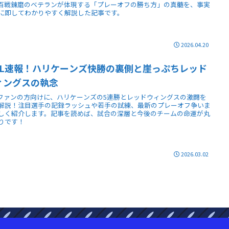
百戦錬磨のベテランが体現する「プレーオフの勝ち方」の真髄を、事実
に即してわかりやすく解説した記事です。
2026.04.20
HL速報！ハリケーンズ快勝の裏側と崖っぷちレッド
ィングスの執念
Lファンの方向けに、ハリケーンズの5連勝とレッドウィングスの激闘を
解説！注目選手の記録ラッシュや若手の試練、最新のプレーオフ争いま
しく紹介します。記事を読めば、試合の深層と今後のチームの命運が丸
りです！
2026.03.02