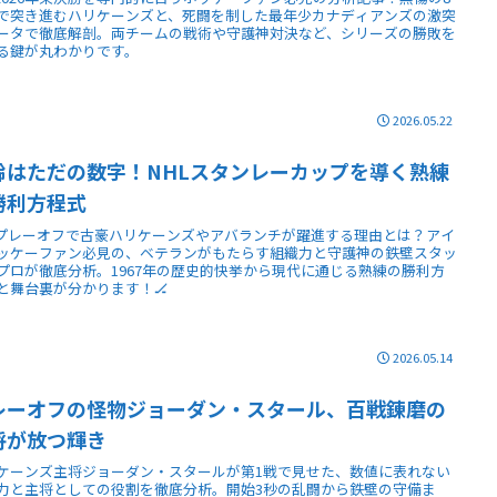
で突き進むハリケーンズと、死闘を制した最年少カナディアンズの激突
ータで徹底解剖。両チームの戦術や守護神対決など、シリーズの勝敗を
る鍵が丸わかりです。
2026.05.22
齢はただの数字！NHLスタンレーカップを導く熟練
勝利方程式
Lプレーオフで古豪ハリケーンズやアバランチが躍進する理由とは？アイ
ッケーファン必見の、ベテランがもたらす組織力と守護神の鉄壁スタッ
プロが徹底分析。1967年の歴史的快挙から現代に通じる熟練の勝利方
と舞台裏が分かります！🏒
2026.05.14
レーオフの怪物ジョーダン・スタール、百戦錬磨の
将が放つ輝き
ケーンズ主将ジョーダン・スタールが第1戦で見せた、数値に表れない
力と主将としての役割を徹底分析。開始3秒の乱闘から鉄壁の守備ま