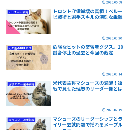
2026.05.08
トロント守備崩壊の真相！ベルー
NHLチーム紹介
ビ戦術と選手スキルの深刻な乖離
2026.03.30
危険なヒットの常習者グダス。10
その他のNHLネタ
試合停止の過去と今回の裁定
2026.03.14
米代表主将マシューズの覚醒！独
現役スター選手紹介
戦で見せた理想のリーダー像とは
2026.02.19
マシューズのリーダーシップとラ
現役スター選手紹介
イリー去就問題で揺れるメープル