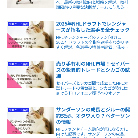
へ、最新の取引動向と戦略を解説。取引
期限前の重要な決断がチームに与える影
響と、今後の展開について詳しく紹介し
ます。これからのシーズンを理解するた
めの必読記事です。
2025年NHLドラフトでレンジャ
NHLチーム紹介
ーズが指名した選手を全チェック
NHLやレンジャーズのファン向けに、
2025年ドラフトの全指名選手をわかりや
すく解説。各選手の特徴や評価、将来性
が短時間で把握できます。
売り手有利のNHL市場！セイバー
NHLチーム紹介
ズの驚異的トレードとシカゴの試
練
セイバーズとシカゴ間で成立したNHL大
型トレードの舞台裏と、シカゴが次に仕
掛けるドロフォエフ獲得へのオファーシ
ート戦略をわかりやすく解説！売り手有
利の移籍市場で各チームがどう動くべき
かの全貌が掴めます。
サンダーソンの成長とジルーの契
NHLチーム紹介
約交渉、オタワ入り？ペターソン
の情報
NHLファンやチーム動向が気になる方に
向けた記事です。サンダーソンの成長、