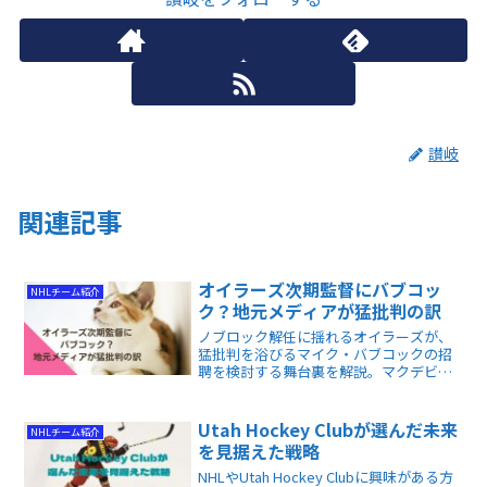
讃岐
関連記事
オイラーズ次期監督にバブコッ
NHLチーム紹介
ク？地元メディアが猛批判の訳
ノブロック解任に揺れるオイラーズが、
猛批判を浴びるマイク・バブコックの招
聘を検討する舞台裏を解説。マクデビッ
ドら主力への打診や過去の有害なロッカ
ールーム環境など、北米現地で激化する
新監督人事論争の全貌が具体的に分かり
Utah Hockey Clubが選んだ未来
NHLチーム紹介
ます。
を見据えた戦略
NHLやUtah Hockey Clubに興味がある方