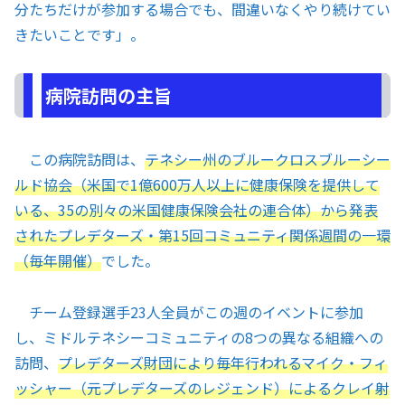
分たちだけが参加する場合でも、間違いなくやり続けてい
きたいことです」。
病院訪問の主旨
この病院訪問は、
テネシー州のブルークロスブルーシー
ルド協会（米国で1億600万人以上に健康保険を提供して
いる、35の別々の米国健康保険会社の連合体）から発表
されたプレデターズ・第15回コミュニティ関係週間の一環
（毎年開催）
でした。
チーム登録選手23人全員がこの週のイベントに参加
し、ミドルテネシーコミュニティの8つの異なる組織への
訪問、
プレデターズ財団により毎年行われるマイク・フィ
ッシャー（元プレデターズのレジェンド）によるクレイ射