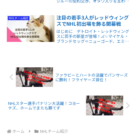
ジルーの契約交渉、オタワ入りを言われ
ているカナックスのペターソンの去就な
ど、今オフ注目の移籍・契約情報をわか
りやすく解説しています。最新動向を素
注目の若手3人がレッドウィング
NHLチーム紹介
早く把握できます。
スでNHL初出場を飾る開幕戦
はじめに デトロイト・レッドウィング
スに若手の新星が登場！🏒✨マイケル・
ブランドセッグ＝ニューゴード、エミッ
ト・フィニー、アクセル・サンディン＝
ペリッカの3人がそろって開幕ロースター
入りを果たし、NHLデビューを飾りまし
た😊。 キャンプやプ...
ファラビーとハートの活躍でパンサーズ
に勝利！フライヤーズ首位！
NHLスター選手パナリン大活躍！コヨー
テズ、ホームでまたも勝てず
ホーム
NHLチーム紹介