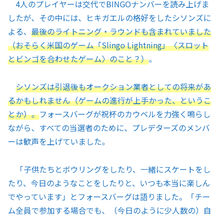
4人のプレイヤーは交代でBINGOナンバーを読み上げま
したが、その中には、ヒキガエルの格好をしたシソンズに
よる、
最後のライトニング・ラウンドも含まれていました
（おそらく米国のゲーム「Slingo Lightning」〈スロット
とビンゴを合わせたゲーム〉のこと？）
。
シソンズは引退後もオークション業者としての将来があ
るかもしれません（ゲーム
の進行
が上手かった、というこ
とか）。
フォースバーグが祝杯のカウベルを力強く鳴らし
ながら、すべての当選者のために、プレデターズのメンバ
ーは歓声を上げていました。
「子供たちとボウリングをしたり、一緒にスケートをし
たり、今日のようなことをしたりと、いつも本当に楽しん
でやっています」とフォースバーグは語りました。「チー
ム全員で参加する場合でも、（今日のように少人数の）自