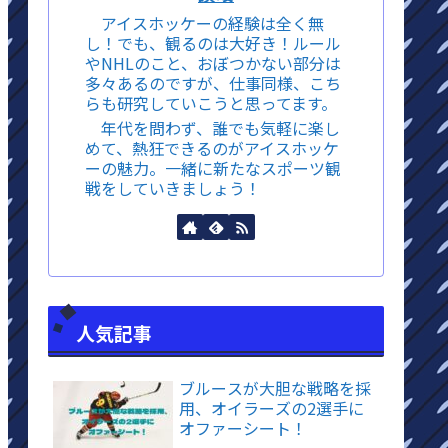
アイスホッケーの経験は全く無
し！でも、観るのは大好き！ルール
やNHLのこと、おぼつかない部分は
多々あるのですが、仕事同様、こち
らも研究していこうと思ってます。
年代を問わず、誰でも気軽に楽し
めて、熱狂できるのがアイスホッケ
ーの魅力。一緒に新たなスポーツ観
戦をしていきましょう！
人気記事
ブルースが大胆な戦略を採
用、オイラーズの2選手に
オファーシート！