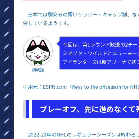
日本では馴染みの薄いサラリー・キャップ制、な
労しているようです。
今回は、第1ラウンド敗退の2チー
ミネソタ・ワイルドとニューヨー
アイランダーズは新アリーナで初
讃岐猫
引用元：ESPN.com「
Keys to the offseason for NH
プレーオフ、先に進めなくて
2022-23年のNHLのレギュラーシーズンは終