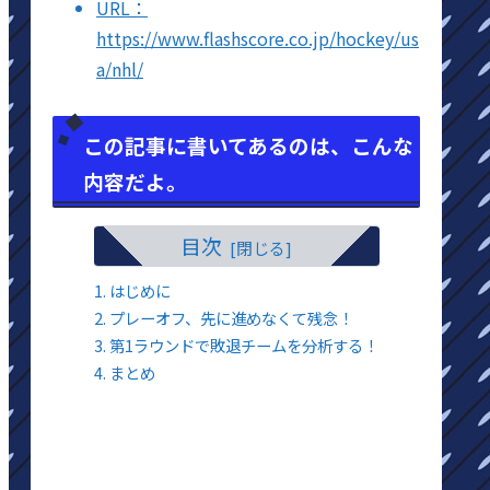
URL：
https://www.flashscore.co.jp/hockey/us
a/nhl/
この記事に書いてあるのは、こんな
内容だよ。
目次
はじめに
プレーオフ、先に進めなくて残念！
第1ラウンドで敗退チームを分析する！
まとめ