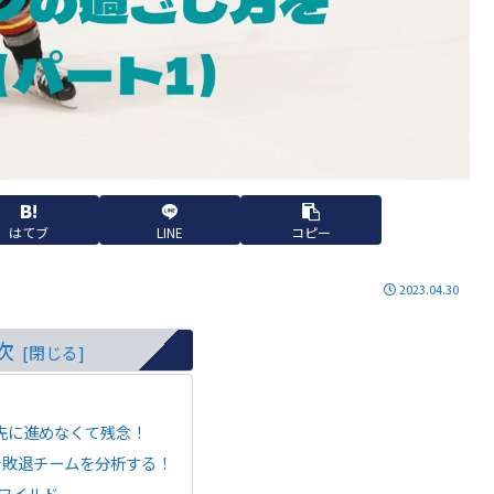
はてブ
LINE
コピー
2023.04.30
次
先に進めなくて残念！
で敗退チームを分析する！
ワイルド