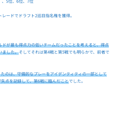
）、5位、6位、7位
トレードでドラフト2巡目指名権を獲得。
ルドが最も得点力の低いチームだったことを考えると、得点
いました。
そしてそれは第4戦と第5戦でも明らかで、前者で
ったのは、守備的なプレーをアイデンティティの一部として
7失点を記録して、第6戦に臨んだこと
でした。