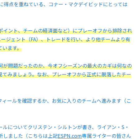
うに得点を重ねている、コナー・マクデイビッドにとっては
ポイント、チームの経済面など）にプレーオフから排除され
ーエージェント（FA）、トレードを行い、より他チームより有
ています。
何が問題だったのか、今オフシーズンの最大のカギは何なの
見てみましょう。なお、プレーオフから正式に脱落したチー
フィールを確認するか、お気に入りのチームへ進みます（こ
ールについてクリステン・シルトンが書き、ライアン・S・
析しました（こちらは上記
ESPN.com
専属ライターの皆さん