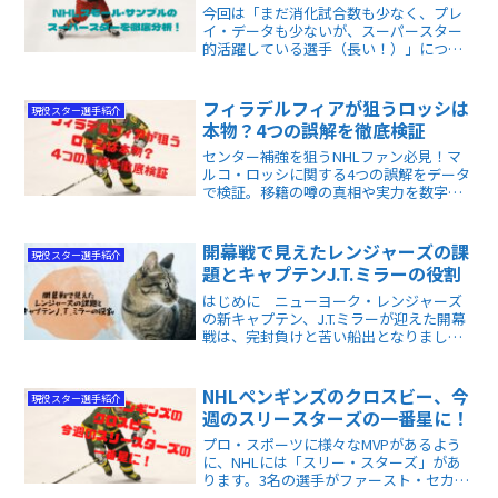
今回は「まだ消化試合数も少なく、プレ
イ・データも少ないが、スーパースター
的活躍している選手（長い！）」につい
ての記事。昨シーズンまで評価の高くな
い選手が突如覚醒した例もあれば、新監
督の起用法がぴたりとハマった選手...。ド
フィラデルフィアが狙うロッシは
現役スター選手紹介
ラマがあります。
本物？4つの誤解を徹底検証
センター補強を狙うNHLファン必見！マ
ルコ・ロッシに関する4つの誤解をデータ
で検証。移籍の噂の真相や実力を数字か
ら読み解けます。
開幕戦で見えたレンジャーズの課
現役スター選手紹介
題とキャプテンJ.T.ミラーの役割
はじめに ニューヨーク・レンジャーズ
の新キャプテン、J.T.ミラーが迎えた開幕
戦は、完封負けと苦い船出となりました
😢プレシーズン中のケガからの復帰で本
来の動きを取り戻せず、攻撃のリズムも
乱れたチーム。 スター選手のパナリン
NHLペンギンズのクロスビー、今
現役スター選手紹介
や若手クイルらも調...
週のスリースターズの一番星に！
プロ・スポーツに様々なMVPがあるよう
に、NHLには「スリー・スターズ」があ
ります。3名の選手がファースト・セカン
ド・サードの各スターとなり、栄誉を獲