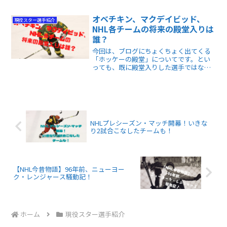
得します。面白いのは、星一つのファー
スト・スターが3人の中で尤もランキング
オベチキン、マクデイビッド、
現役スター選手紹介
上位であること。
NHL各チームの将来の殿堂入りは
誰？
今回は、ブログにちょくちょく出てくる
「ホッケーの殿堂」についてです。とい
っても、既に殿堂入りした選手ではな
く、「これから殿堂入りしそうな選手を
予想してみよう！」が今回の主題です。
どの選手も所属チームのスター選手ばか
り。
NHLプレシーズン・マッチ開幕！いきな
り2試合こなしたチームも！
【NHL今昔物語】96年前、ニューヨー
ク・レンジャース騒動記！
ホーム
現役スター選手紹介