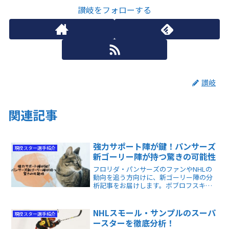
讃岐をフォローする
讃岐
関連記事
強力サポート陣が鍵！パンサーズ
現役スター選手紹介
新ゴーリー陣が持つ驚きの可能性
フロリダ・パンサーズのファンやNHLの
動向を追う方向けに、新ゴーリー陣の分
析記事をお届けします。ボブロフスキー
退団濃厚に伴うマークストロムとシュミ
ットの獲得劇、そして彼らが来季大躍進
を期待できる理由をデータで解説。チー
NHLスモール・サンプルのスーパ
現役スター選手紹介
ムの新たな強みが分かります。
ースターを徹底分析！