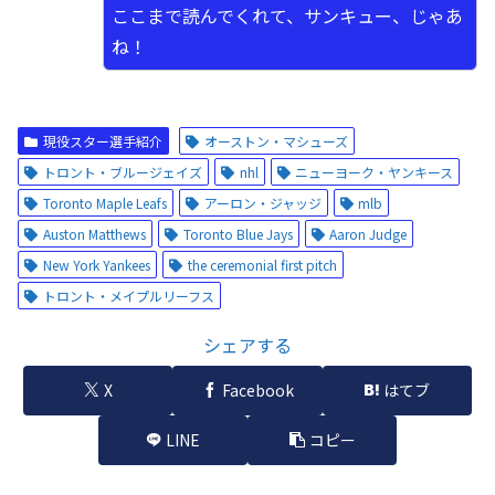
ここまで読んでくれて、サンキュー、じゃあ
ね！
現役スター選手紹介
オーストン・マシューズ
トロント・ブルージェイズ
nhl
ニューヨーク・ヤンキース
Toronto Maple Leafs
アーロン・ジャッジ
mlb
Auston Matthews
Toronto Blue Jays
Aaron Judge
New York Yankees
the ceremonial first pitch
トロント・メイプルリーフス
シェアする
X
Facebook
はてブ
LINE
コピー